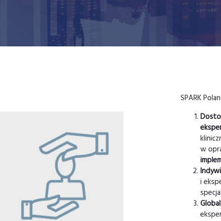
SPARK Polan
Dosto
eksper
klinic
w opr
implem
Indyw
i eks
specja
Global
eksper