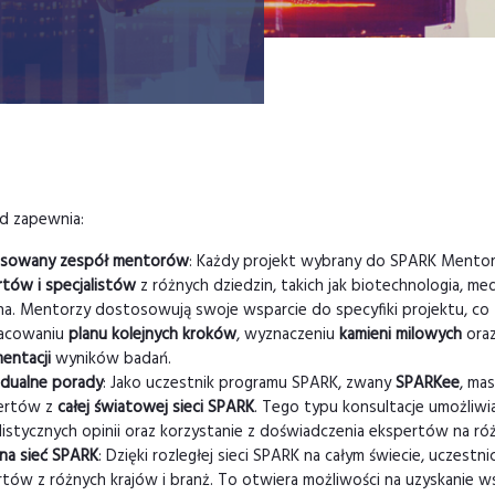
d zapewnia:
sowany zespół mentorów
: Każdy projekt wybrany do SPARK Mentori
tów i specjalistów
z różnych dziedzin, takich jak biotechnologia, med
zna. Mentorzy dostosowują swoje wsparcie do specyfiki projektu, co
acowaniu
planu kolejnych kroków
, wyznaczeniu
kamieni milowych
oraz
entacji
wyników badań.
idualne porady
: Jako uczestnik programu SPARK, zwany
SPARKee
, ma
pertów z
całej światowej sieci SPARK
. Tego typu konsultacje umożliwi
listycznych opinii oraz korzystanie z doświadczenia ekspertów na r
na sieć SPARK
: Dzięki rozległej sieci SPARK na całym świecie, uczes
tów z różnych krajów i branż. To otwiera możliwości na uzyskanie wsp