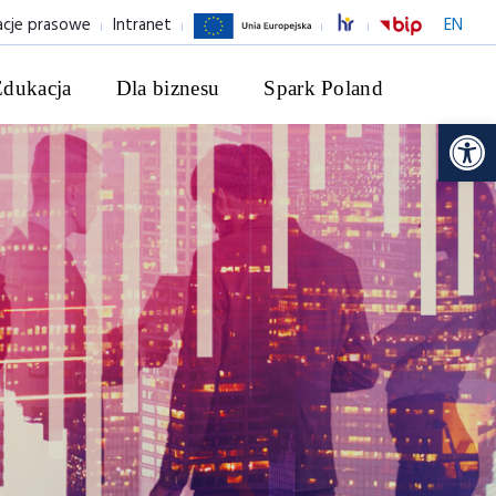
acje prasowe
Intranet
EN
Edukacja
Dla biznesu
Spark Poland
Ot