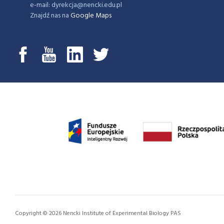
e-mail: dyrekcja@nencki.edu.pl
Znajdź nas na
Google Maps
Copyright © 2026 Nencki Institute of Experimental Biology PAS