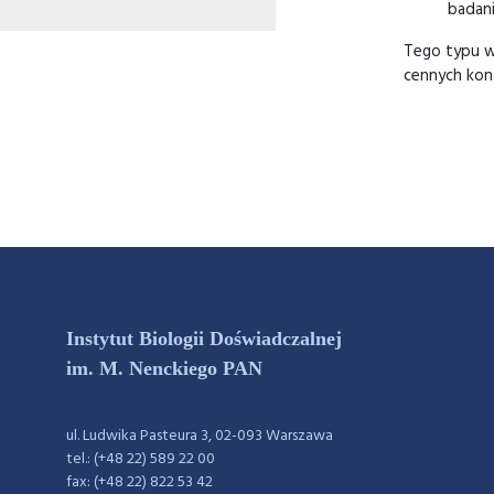
badani
Tego typu w
cennych kont
Instytut Biologii Doświadczalnej
im. M. Nenckiego PAN
ul. Ludwika Pasteura 3, 02-093 Warszawa
tel.: (+48 22) 589 22 00
fax: (+48 22) 822 53 42