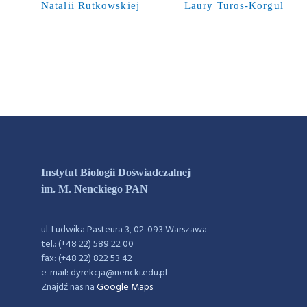
Natalii Rutkowskiej
Laury Turos-Korgul
Instytut Biologii Doświadczalnej
im. M. Nenckiego PAN
ul. Ludwika Pasteura 3, 02-093 Warszawa
tel.: (+48 22) 589 22 00
fax: (+48 22) 822 53 42
e-mail: dyrekcja@nencki.edu.pl
Znajdź nas na
Google Maps