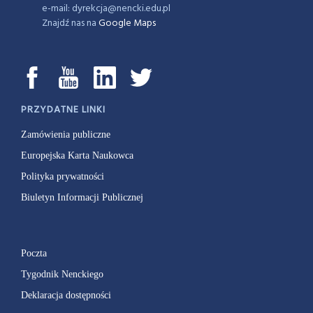
Instytut Biologii Doświadczalnej
im. M. Nenckiego PAN
ul. Ludwika Pasteura 3, 02-093 Warszawa
tel.: (+48 22) 589 22 00
fax: (+48 22) 822 53 42
e-mail: dyrekcja@nencki.edu.pl
Znajdź nas na
Google Maps
PRZYDATNE LINKI
Zamówienia publiczne
Europejska Karta Naukowca
Polityka prywatności