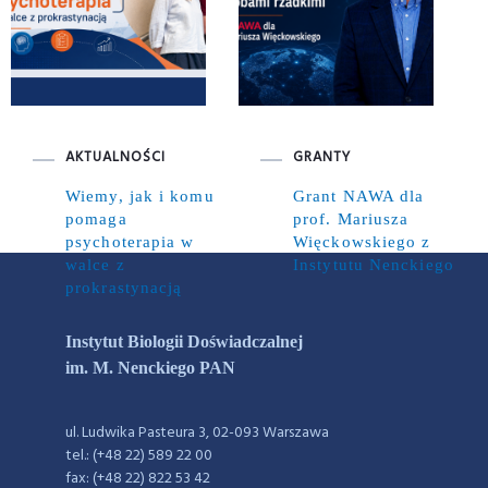
AKTUALNOŚCI
GRANTY
Wiemy, jak i komu
Grant NAWA dla
pomaga
prof. Mariusza
psychoterapia w
Więckowskiego z
walce z
Instytutu Nenckiego
prokrastynacją