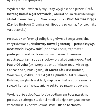
dyskusjom i współpracy.
Wydarzenie uświetniły wykłady wygłoszone przez:
Prof.
Bożenę Kamińską-Kaczmarek
(Laboratorium Neurobiologii
Molekularnej, Instytut Nenckiego) oraz
Prof. Marcina Drąga
(Zakład Biologii Chemicznej i Bioobrazowania, Politechnika
Wrocławska).
Podczas Konferencji odbyła się również sesja specjalna
zatytułowana
„Naukowcy nowej generacji - perspektywy,
możliwości i wyzwania”
, podczas której zaproszeni
prelegenci podzielili się swoimi doświadczeniami i
spostrzeżeniami spoza środowiska akademickiego.
Prof.
Paulo Oliveira
(Uniwersytet w Coimbrze oraz Mitotag,
Cantanhede, Portugalia),
dr Marta Kłak
(Polbionica,
Warszawa, Polska) oraz
Agata Qanadilo
(AstraZeneca,
Polska), wygłosili wykłady dające unikalne spojrzenie na
ścieżki kariery i wyzwania w sektorze przemysłowym.
Wydarzenie zakończyło się
spotkaniem towarzyskim
,
podczas którego studenci mieli okazję nawiązać nowe
znajomości i kontynuować stymulujące rozmowy