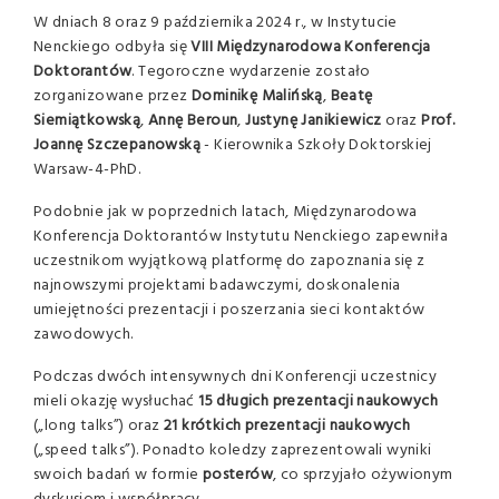
W dniach 8 oraz 9 października 2024 r., w Instytucie
Nenckiego odbyła się
VIII Międzynarodowa Konferencja
Doktorantów
. Tegoroczne wydarzenie zostało
zorganizowane przez
Dominikę Malińską
,
Beatę
Siemiątkowską
,
Annę Beroun
,
Justynę Janikiewicz
oraz
Prof.
Joannę Szczepanowską
- Kierownika Szkoły Doktorskiej
Warsaw-4-PhD.
Podobnie jak w poprzednich latach, Międzynarodowa
Konferencja Doktorantów Instytutu Nenckiego zapewniła
uczestnikom wyjątkową platformę do zapoznania się z
najnowszymi projektami badawczymi, doskonalenia
umiejętności prezentacji i poszerzania sieci kontaktów
zawodowych.
Podczas dwóch intensywnych dni Konferencji uczestnicy
mieli okazję wysłuchać
15 długich prezentacji naukowych
(„long talks”) oraz
21 krótkich prezentacji naukowych
(„speed talks”). Ponadto koledzy zaprezentowali wyniki
swoich badań w formie
posterów
, co sprzyjało ożywionym