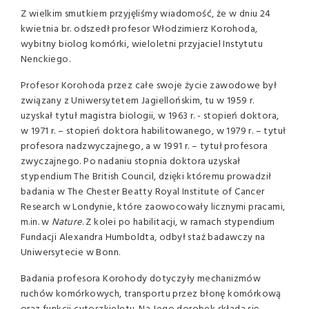
Z wielkim smutkiem przyjęliśmy wiadomość, że w dniu 24
kwietnia br. odszedł profesor Włodzimierz Korohoda,
wybitny biolog komórki, wieloletni przyjaciel Instytutu
Nenckiego.
Profesor Korohoda przez całe swoje życie zawodowe był
związany z Uniwersytetem Jagiellońskim, tu w 1959 r.
uzyskał tytuł magistra biologii, w 1963 r. - stopień doktora,
w 1971 r. – stopień doktora habilitowanego, w 1979 r. – tytuł
profesora nadzwyczajnego, a w 1991 r. – tytuł profesora
zwyczajnego. Po nadaniu stopnia doktora uzyskał
stypendium The British Council, dzięki któremu prowadził
badania w The Chester Beatty Royal Institute of Cancer
Research w Londynie, które zaowocowały licznymi pracami,
m.in. w
Nature
. Z kolei po habilitacji, w ramach stypendium
Fundacji Alexandra Humboldta, odbył staż badawczy na
Uniwersytecie w Bonn.
Badania profesora Korohody dotyczyły mechanizmów
ruchów komórkowych, transportu przez błonę komórkową