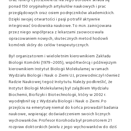
oraz funkcji cytoszkieletu. Na Jego dorobek składa się
ponad 150 oryginalnych artykułów naukowych i prac
przeglądowych oraz osiem podręczników akademickich.
Dzięki swojej otwartości i pasji potrafił aktywnie
integrować środowiska naukowe. To m.in. zainicjowana
przez niego współpraca z lekarzami zaowocowała
opracowaniem nowych, skutecznych metod hodowli
komórek skóry do celów terapeutycznych.
Był organizatorem i wieloletnim kierownikiem Zakładu
Biologii Komórki (1979–2005), współtwórcą i późniejszym
kierownikiem Instytut Biologii Molekularnej w ramach
Wydziału Biologii i Nauk o Ziemi UJ, przewodniczył również
Radzie Naukowej tegoż Instytutu. Należy podkreślić, że
Instytut Biologii Molekularnej był zalążkiem Wydziału
Biochemii, Biofizyki i Biotechnologii, który w 2002 r.
wyodrębnił się z Wydziału Biologii i Nauk o Ziemi. Po
przejściu na emeryturę niemal do końca prowadził badania
naukowe, wspierając doświadczeniem swoich licznych
wychowanków. Profesor Korohoda był promotorem 21
rozpraw doktorskich (wielu z jego wychowanków do dziś