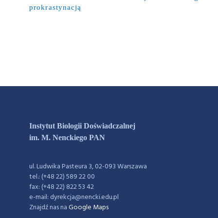
prokrastynacją
Instytut Biologii Doświadczalnej
im. M. Nenckiego PAN
ul. Ludwika Pasteura 3, 02-093 Warszawa
tel.: (+48 22) 589 22 00
fax: (+48 22) 822 53 42
e-mail: dyrekcja@nencki.edu.pl
Znajdź nas na
Google Maps