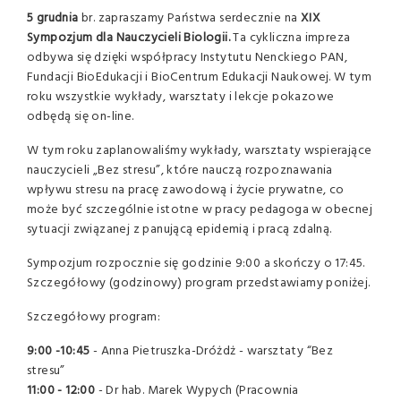
5 grudnia
br. zapraszamy Państwa serdecznie na
XIX
Sympozjum dla Nauczycieli Biologii.
Ta cykliczna impreza
odbywa się dzięki współpracy Instytutu Nenckiego PAN,
Fundacji BioEdukacji i BioCentrum Edukacji Naukowej. W tym
roku wszystkie wykłady, warsztaty i lekcje pokazowe
odbędą się on-line.
W tym roku zaplanowaliśmy wykłady, warsztaty wspierające
nauczycieli „Bez stresu”, które nauczą rozpoznawania
wpływu stresu na pracę zawodową i życie prywatne, co
może być szczególnie istotne w pracy pedagoga w obecnej
sytuacji związanej z panującą epidemią i pracą zdalną.
Sympozjum rozpocznie się godzinie 9:00 a skończy o 17:45.
Szczegółowy (godzinowy) program przedstawiamy poniżej.
Szczegółowy program:
9:00 -10:45
- Anna Pietruszka-Dróżdż - warsztaty “Bez
stresu”
11:00 - 12:00
- Dr hab. Marek Wypych (Pracownia