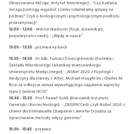
Obrazowania Mózgu, Instytut Nenckiego) - "Czy badania
mózgu pomogą wyjaśnić czemu odwlekamy sprawy na
później? Czyli o biologicznym i psychologicznym podłożu
prokrastynacji"
12:00 - 13:00
- Wiktor Niedzicki (fizyk, dziennikarz,
popularyzator nauki) - „Błędy w nauce”
13:00 - 13:30
- przerwa na lunch
13:30 - 14:30
- Dr hab. Tomasz Dzieciątkowski (Katedra i
Zakładu Mikrobiologii Lekarskiej Warszawskiego
Uniwersytetu Medycznego) - „Nobel 2020 z fizjologii i
medycyny dla Harvey J. Alter, Michael Houghton i Charles M.
Rice za odkrycie wirusa wywołującego zapalenie wątroby
typu C (wirusa HCV)”
14:30 - 15:30
- Prof. Paweł Golik (Kierownik Instytutu
Genetyki i Biotechnologii) - „CRISPR/Cas9 czyli Nobel 2020 z
chemii dla Emmanuelle Charpener i Jennifer Doudna za
opracowanie metody edycji genomu”
15:30 - 15:45
- przerwa