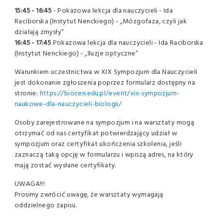
15:45 - 16:45
- Pokazowa lekcja dla nauczycieli - Ida
Raciborska (Instytut Nenckiego) - „Mózgofaza, czyli jak
działają zmysły”
16:45 - 17:45
Pokazowa lekcja dla nauczycieli - Ida Raciborska
(Instytut Nenckiego) - „Iluzje optyczne”
Warunkiem uczestnictwa w XIX Sympozjum dla Nauczycieli
jest dokonanie zgłoszenia poprzez formularz dostępny na
stronie:
https://biocen.edu.pl/event/xix-sympozjum-
naukowe-dla-nauczycieli-biologii/
Osoby zarejestrowane na sympozjum i na warsztaty mogą
otrzymać od nas certyfikat potwierdzający udział w
sympozjum oraz certyfikat ukończenia szkolenia, jeśli
zaznaczą taką opcję w formularzu i wpiszą adres, na który
mają zostać wysłane certyfikaty.
UWAGA!!!
Prosimy zwrócić uwagę, że warsztaty wymagają
oddzielnego zapisu.