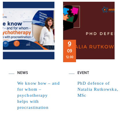
9
09
12:00
NEWS
EVENT
We know how – and
PhD defence of
for whom –
Natalia Rutkowska,
psychotherapy
MSc
helps with
procrastination