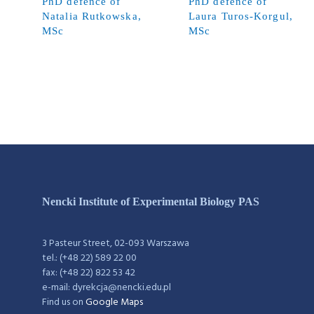
PhD defence of
PhD defence of
Natalia Rutkowska,
Laura Turos-Korgul,
MSc
MSc
Nencki Institute of Experimental Biology PAS
3 Pasteur Street, 02-093 Warszawa
tel.: (+48 22) 589 22 00
fax: (+48 22) 822 53 42
e-mail: dyrekcja@nencki.edu.pl
Find us on
Google Maps