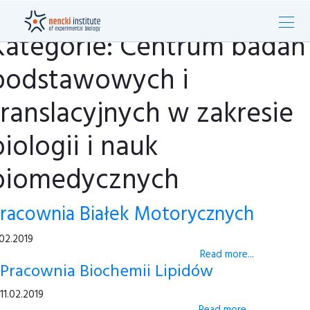
Kategorie: Centrum badań
podstawowych i
translacyjnych w zakresie
biologii i nauk
biomedycznych
racownia Białek Motorycznych
.02.2019
Read more...
Pracownia Biochemii Lipidów
11.02.2019