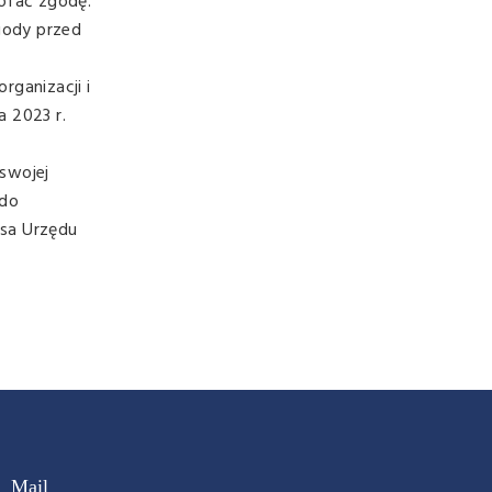
ofać zgodę.
gody przed
rganizacji i
a 2023 r.
swojej
 do
esa Urzędu
Mail