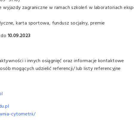
09- 31.10)
iwe wyjazdy zagraniczne w ramach szkoleń w laboratoriach eksp
yczne, karta sportowa, fundusz socjalny, premie
l do
10.09.2023
 aktywności i innych osiągnięć oraz informacje kontaktowe
ób mogących udzielić referencji/ lub listy referencyjne
pl
u.pl
ownia-cytometrii/