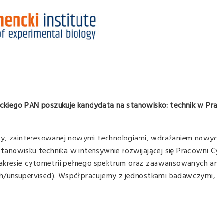
enckiego PAN poszukuje kandydata na stanowisko: technik w Pr
by, zainteresowanej nowymi technologiami, wdrażaniem nowych
 stanowisku technika w intensywnie rozwijającej się Pracowni C
zakresie cytometrii pełnego spektrum oraz zaawansowanych an
/unsupervised). Współpracujemy z jednostkami badawczymi, k