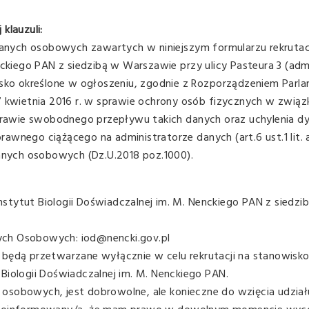
klauzuli:
nych osobowych zawartych w niniejszym formularzu rekruta
nckiego PAN z siedzibą w Warszawie przy ulicy Pasteura 3 (adm
wisko określone w ogłoszeniu, zgodnie z Rozporządzeniem Parl
7 kwietnia 2016 r. w sprawie ochrony osób fizycznych w związ
rawie swobodnego przepływu takich danych oraz uchylenia d
wnego ciążącego na administratorze danych (art.6 ust.1 lit. a
danych osobowych (Dz.U.2018 poz.1000).
stytut Biologii Doświadczalnej im. M. Nenckiego PAN z siedzi
ych Osobowych: iod@nencki.gov.pl
 będą przetwarzane wyłącznie w celu rekrutacji na stanowisko
Biologii Doświadczalnej im. M. Nenckiego PAN.
osobowych, jest dobrowolne, ale konieczne do wzięcia udzia