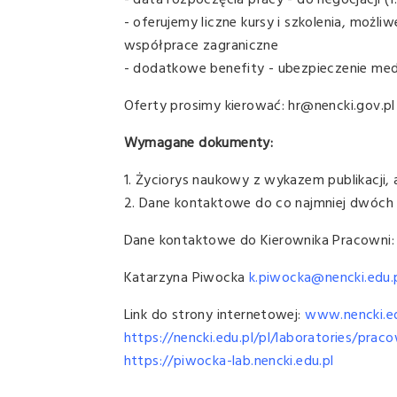
- data rozpoczęcia pracy - do negocjacji (1.
- oferujemy liczne kursy i szkolenia, możl
współprace zagraniczne
- dodatkowe benefity - ubezpieczenie med
Oferty prosimy kierować: hr@nencki.gov.p
Wymagane dokumenty:
1. Życiorys naukowy z wykazem publikacji,
2. Dane kontaktowe do co najmniej dwóch os
Dane kontaktowe do Kierownika Pracowni:
Katarzyna Piwocka
k.piwocka@nencki.edu.
Link do strony internetowej:
www.nencki.ed
https://nencki.edu.pl/pl/laboratories/prac
https://piwocka-lab.nencki.edu.pl