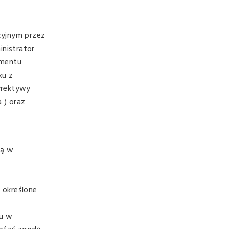
cyjnym przez
inistrator
amentu
ku z
yrektywy
 ) oraz
bą w
 określone
łu w