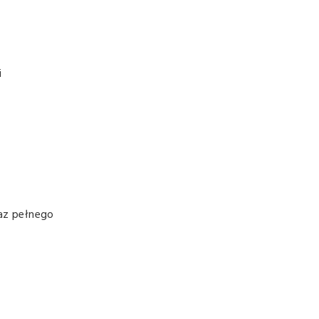
i
az pełnego