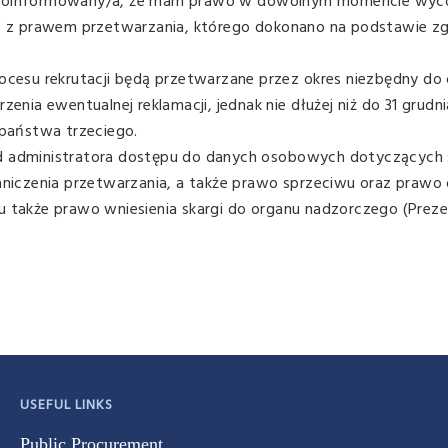
, poinformowany/a, że mam prawo w dowolnym momencie wyc
 z prawem przetwarzania, którego dokonano na podstawie z
ocesu rekrutacji będą przetwarzane przez okres niezbędny do o
zenia ewentualnej reklamacji, jednak nie dłużej niż do 31 grudni
państwa trzeciego.
od administratora dostępu do danych osobowych dotyczących 
raniczenia przetwarzania, a także prawo sprzeciwu oraz prawo
u także prawo wniesienia skargi do organu nadzorczego (Prez
USEFUL LINKS
Public Procurement