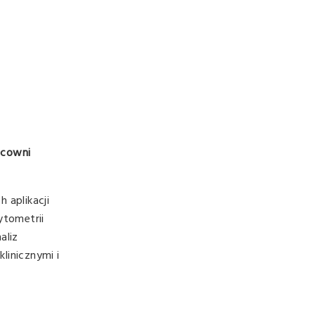
acowni
 aplikacji
ytometrii
aliz
linicznymi i