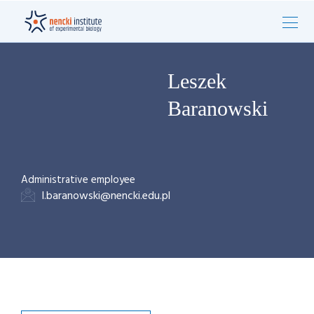
Leszek
Baranowski
Administrative employee
l.baranowski@nencki.edu.pl