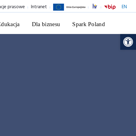
acje prasowe
Intranet
EN
Edukacja
Dla biznesu
Spark Poland
Ot