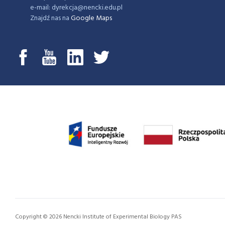
e-mail: dyrekcja@nencki.edu.pl
Znajdź nas na
Google Maps
Copyright © 2026 Nencki Institute of Experimental Biology PAS