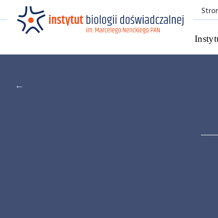
Stro
Instyt
←