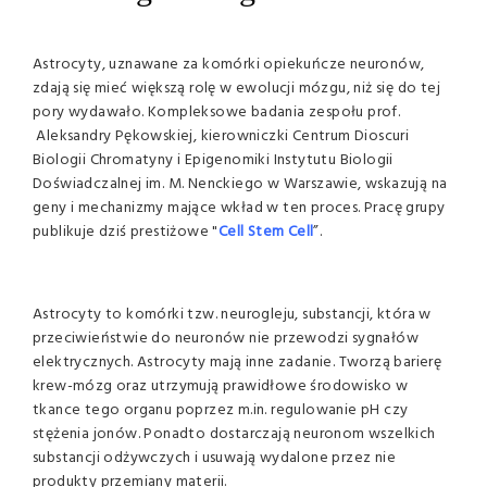
Astrocyty, uznawane za komórki opiekuńcze neuronów,
zdają się mieć większą rolę w ewolucji mózgu, niż się do tej
pory wydawało. Kompleksowe badania zespołu prof.
Aleksandry Pękowskiej, kierowniczki Centrum Dioscuri
Biologii Chromatyny i Epigenomiki Instytutu Biologii
Doświadczalnej im. M. Nenckiego w Warszawie, wskazują na
geny i mechanizmy mające wkład w ten proces. Pracę grupy
publikuje dziś prestiżowe "
Cell Stem Cell
”.
Astrocyty to komórki tzw. neurogleju, substancji, która w
przeciwieństwie do neuronów nie przewodzi sygnałów
elektrycznych. Astrocyty mają inne zadanie. Tworzą barierę
krew-mózg oraz utrzymują prawidłowe środowisko w
tkance tego organu poprzez m.in. regulowanie pH czy
stężenia jonów. Ponadto dostarczają neuronom wszelkich
substancji odżywczych i usuwają wydalone przez nie
produkty przemiany materii.