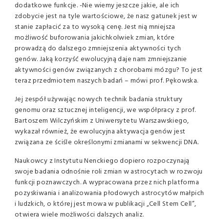
dodatkowe funkcje. -Nie wiemy jeszcze jakie, ale ich
zdobycie jest na tyle wartościowe, że nasz gatunek jest w
stanie zapłacić za to wysoką cenę. Jest nią mniejsza
możliwość buforowania jakichkolwiek zmian, które
prowadzą do dalszego zmniejszenia aktywności tych
genów. Jaką korzyść ewolucyjną daje nam zmniejszanie
aktywności genów związanych z chorobami mózgu? To jest
teraz przedmiotem naszych badań – mówi prof. Pękowska.
Jej zespół używając nowych technik badania struktury
genomu oraz sztucznej inteligencji, we współpracy z prof.
Bartoszem Wilczyńskim z Uniwersytetu Warszawskiego,
wykazał również, że ewolucyjna aktywacja genów jest
związana ze ściśle określonymi zmianami w sekwencji DNA.
Naukowcy z Instytutu Nenckiego dopiero rozpoczynają
swoje badania odnośnie roli zmian w astrocytach w rozwoju
funkcji poznawczych. A wypracowana przez nich platforma
pozyskiwania i analizowania płodowych astrocytów małpich
i ludzkich, o której jest mowa w publikacji „Cell Stem Cell”,
otwiera wiele możliwości dalszych analiz.