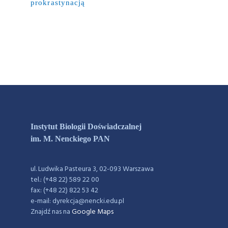
prokrastynacją
Instytut Biologii Doświadczalnej
im. M. Nenckiego PAN
ul. Ludwika Pasteura 3, 02-093 Warszawa
tel.: (+48 22) 589 22 00
fax: (+48 22) 822 53 42
e-mail: dyrekcja@nencki.edu.pl
Znajdź nas na
Google Maps