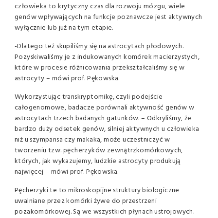
człowieka to krytyczny czas dla rozwoju mózgu, wiele
genów wpływających na funkcje poznawcze jest aktywnych
wyłącznie lub już na tym etapie.
-Dlatego też skupiliśmy się na astrocytach płodowych.
Pozyskiwaliśmy je z indukowanych komórek macierzystych,
które w procesie różnicowania przekształcaliśmy się w
astrocyty – mówi prof. Pękowska.
Wykorzystując transkryptomikę, czyli podejście
całogenomowe, badacze porównali aktywność genów w
astrocytach trzech badanych gatunków. – Odkryliśmy, że
bardzo duży odsetek genów, silniej aktywnych u człowieka
niż u szympansa czy makaka, może uczestniczyć w
tworzeniu tzw. pęcherzyków zewnątrzkomórkowych,
których, jak wykazujemy, ludzkie astrocyty produkują
najwięcej – mówi prof. Pękowska.
Pęcherzyki te to mikroskopijne struktury biologiczne
uwalniane przez komórki żywe do przestrzeni
pozakomórkowej. Są we wszystkich płynach ustrojowych.