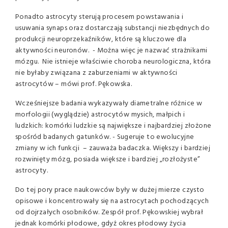
Ponadto astrocyty sterują procesem powstawania i
usuwania synaps oraz dostarczają substancji niezbędnych do
produkcji neuroprzekaźników, które są kluczowe dla
aktywności neuronów. - Można więc je nazwać strażnikami
mózgu. Nie istnieje właściwie choroba neurologiczna, która
nie byłaby związana z zaburzeniami w aktywności
astrocytów – mówi prof. Pękowska.
Wcześniejsze badania wykazywały diametralne różnice w
morfologii (wyglądzie) astrocytów mysich, małpich i
ludzkich: komórki ludzkie są największe i najbardziej złożone
spośród badanych gatunków. - Sugeruje to ewolucyjne
zmiany w ich funkcji – zauważa badaczka. Większy i bardziej
rozwinięty mózg, posiada większe i bardziej „rozłożyste”
astrocyty.
Do tej pory prace naukowców były w dużej mierze czysto
opisowe i koncentrowały się na astrocytach pochodzących
od dojrzałych osobników. Zespół prof. Pękowskiej wybrał
jednak komórki płodowe, gdyż okres płodowy życia