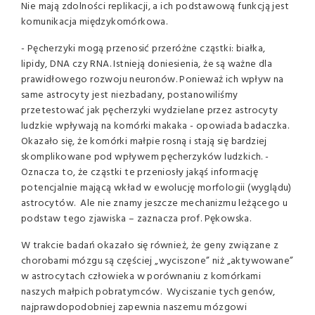
Nie mają zdolności replikacji, a ich podstawową funkcją jest
komunikacja międzykomórkowa.
- Pęcherzyki mogą przenosić przeróżne cząstki: białka,
lipidy, DNA czy RNA. Istnieją doniesienia, że są ważne dla
prawidłowego rozwoju neuronów. Ponieważ ich wpływ na
same astrocyty jest niezbadany, postanowiliśmy
przetestować jak pęcherzyki wydzielane przez astrocyty
ludzkie wpływają na komórki makaka - opowiada badaczka.
Okazało się, że komórki małpie rosną i stają się bardziej
skomplikowane pod wpływem pęcherzyków ludzkich. -
Oznacza to, że cząstki te przeniosły jakąś informację
potencjalnie mającą wkład w ewolucję morfologii (wyglądu)
astrocytów. Ale nie znamy jeszcze mechanizmu leżącego u
podstaw tego zjawiska – zaznacza prof. Pękowska.
W trakcie badań okazało się również, że geny związane z
chorobami mózgu są częściej „wyciszone” niż „aktywowane”
w astrocytach człowieka w porównaniu z komórkami
naszych małpich pobratymców. Wyciszanie tych genów,
najprawdopodobniej zapewnia naszemu mózgowi