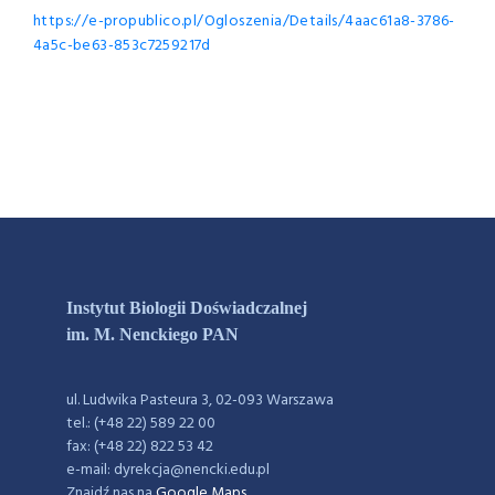
https://e-propublico.pl/Ogloszenia/Details/4aac61a8-3786-
4a5c-be63-853c7259217d
Instytut Biologii Doświadczalnej
im. M. Nenckiego PAN
ul. Ludwika Pasteura 3, 02-093 Warszawa
tel.: (+48 22) 589 22 00
fax: (+48 22) 822 53 42
e-mail: dyrekcja@nencki.edu.pl
Znajdź nas na
Google Maps