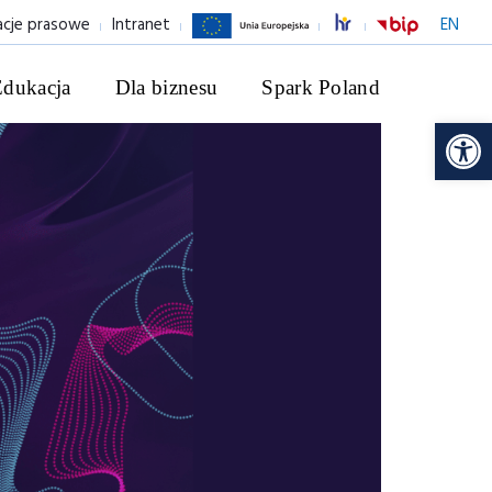
acje prasowe
Intranet
EN
Edukacja
Dla biznesu
Spark Poland
Ot