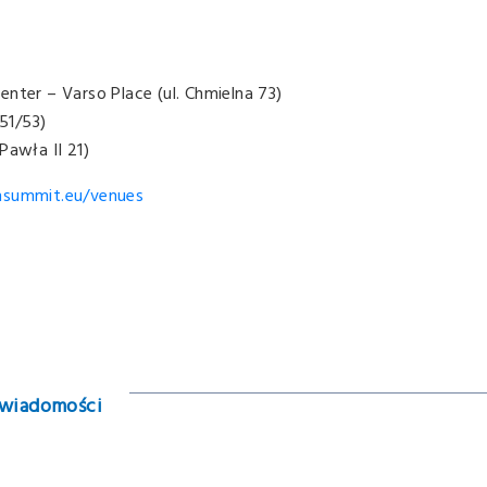
nter – Varso Place (ul. Chmielna 73)
 51/53)
Pawła II 21)
hsummit.
eu/venues
 wiadomości