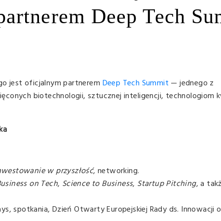
partnerem Deep Tech Su
go jest oficjalnym partnerem
Deep Tech Summit
— jednego z
ęconych biotechnologii, sztucznej inteligencji, technologio
ka
nwestowanie w przyszłość
, networking.
usiness on Tech
,
Science to Business
,
Startup Pitching
, a tak
s, spotkania, Dzień Otwarty Europejskiej Rady ds. Innowacji 