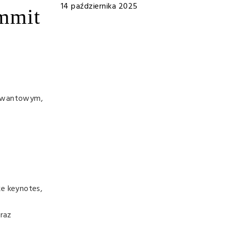
14 października 2025
mmit
m kwantowym,
że keynotes,
oraz