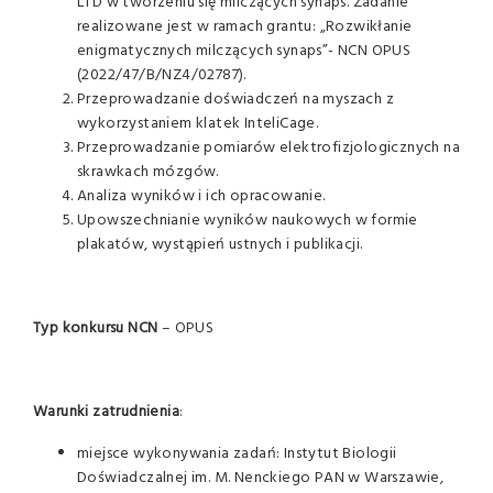
LTD w tworzeniu się milczących synaps. Zadanie
realizowane jest w ramach grantu: „Rozwikłanie
enigmatycznych milczących synaps”- NCN OPUS
(2022/47/B/NZ4/02787).
Przeprowadzanie doświadczeń na myszach z
wykorzystaniem klatek InteliCage.
Przeprowadzanie pomiarów elektrofizjologicznych na
skrawkach mózgów.
Analiza wyników i ich opracowanie.
Upowszechnianie wyników naukowych w formie
plakatów, wystąpień ustnych i publikacji.
Typ konkursu NCN
– OPUS
Warunki zatrudnienia
:
miejsce wykonywania zadań: Instytut Biologii
Doświadczalnej im. M. Nenckiego PAN w Warszawie,