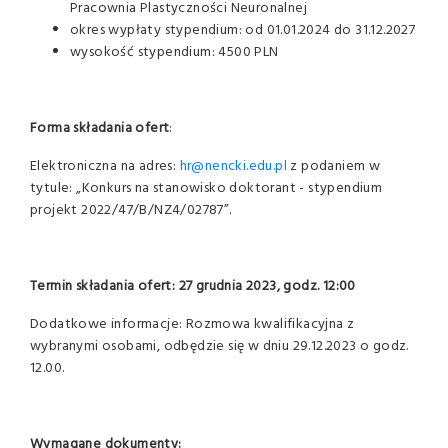
Pracownia Plastyczności Neuronalnej
okres wypłaty stypendium: od 01.01.2024 do 31.12.2027
wysokość stypendium: 4500 PLN
Forma składania ofert
:
Elektroniczna na adres:
hr@nencki.edu.pl
z podaniem w
tytule: „Konkurs na stanowisko doktorant - stypendium
projekt 2022/47/B/NZ4/02787”.
Termin składania ofert: 27 grudnia 2023, godz. 12:00
Dodatkowe informacje: Rozmowa kwalifikacyjna z
wybranymi osobami, odbędzie się w dniu 29.12.2023 o godz.
12.00.
Wymagane dokumenty: