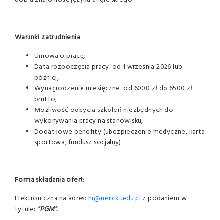
dobra znajomość języka angielskiego.
Warunki zatrudnienia
:
Umowa o pracę,
Data rozpoczęcia pracy: od 1 września 2026 lub
później,
Wynagrodzenie miesięczne: od 6000 zł do 6500 zł
brutto,
Możliwość odbycia szkoleń niezbędnych do
wykonywania pracy na stanowisku,
Dodatkowe benefity (ubezpieczenie medyczne, karta
sportowa, fundusz socjalny).
Forma składania ofert
:
Elektroniczna na adres:
hr@nencki.edu.pl
z podaniem w
tytule:
"PGM".