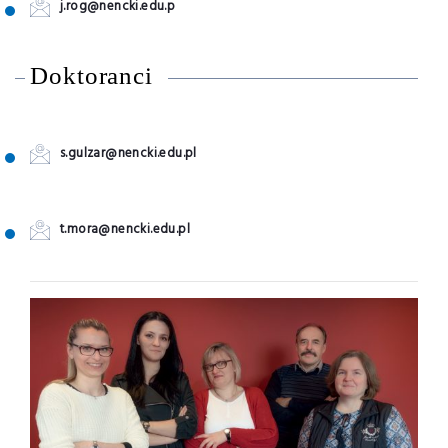
j.rog@nencki.edu.p
Doktoranci
s.gulzar@nencki.edu.pl
t.mora@nencki.edu.pl