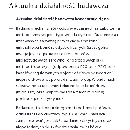
Aktualna działalność badawcza
Aktualna działalność badawcza koncentruje się na:
Badaniu mechanizmów odpowiedzialnych za zaburzenia
metabolizmu wapnia typowe dla dystrofii Duchenne’a i
uznawanych za ważną przyczynę wzmożonej
umieralności komórek dystroficznych. Szczególna
uwaga jest skupiona na roli receptorów
nukleotydowych zarówno jonotropowych jak i
metabotropowych (odpowiednio P2X oraz P2Y) oraz
kanałów regulowanych pojemnościowo w tworzeniu
nieprawidłowej odpowiedzi wapniowej. W badaniach
stosowane są unieśmiertelnione linie komórkowe
(mioblasty oraz wyprowadzone z nich miotuby)
pochodzące z myszy mdx.
Badaniu mitochondrialnego metabolizmu lipidów w
odniesieniu do cukrzycy typu 2. W kręgu naszych
zainteresowań jest także badanie korzystnych oraz
niepożądanych skutków działania związków o