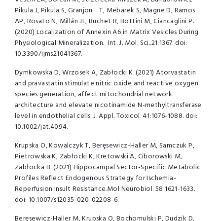
Pikula J, Pikula S, Granjon T, Mebarek S, Magne D, Ramos
AP, Rosato N, Millán JL, Buchet R, Bottini M, Ciancaglini P.
(2020) Localization of Annexin A6 in Matrix Vesicles During
Physiological Mineralization. Int. J. Mol. Sci..21:1367. doi:
10.3390/ijms21041367.
Dymkowska D, Wrzosek A, Zabłocki K. (2021) Atorvastatin
and pravastatin stimulate nitric oxide and reactive oxygen
species generation, affect mitochondrial network
architecture and elevate nicotinamide N-methyltransferase
level in endothelial cells. J. Appl. Toxicol. 41:1076-1088. doi:
10.1002/jat.4094.
Krupska O, Kowalczyk T, Beręsewicz-Haller M, Samczuk P,
Pietrowska K, Zabłocki K, Kretowski A, Ciborowski M,
Zabłocka B. (2021) Hippocampal Sector-Specific Metabolic
Profiles Reflect Endogenous Strategy for Ischemia-
Reperfusion Insult Resistance.Mol Neurobiol. 58:1621-1633.
doi: 10.1007/s12035-020-02208-6.
Beręsewicz-Haller M, Krupska O, Bochomulski P, Dudzik D,