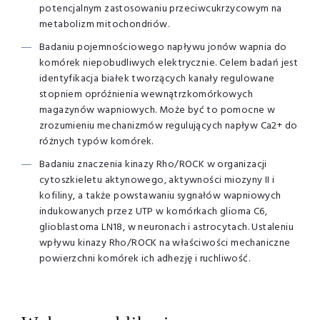
potencjalnym zastosowaniu przeciwcukrzycowym na
metabolizm mitochondriów.
Badaniu pojemnościowego napływu jonów wapnia do
komórek niepobudliwych elektrycznie. Celem badań jest
identyfikacja białek tworzących kanały regulowane
stopniem opróżnienia wewnątrzkomórkowych
magazynów wapniowych. Może być to pomocne w
zrozumieniu mechanizmów regulujących napływ Ca2+ do
różnych typów komórek.
Badaniu znaczenia kinazy Rho/
ROCK
w organizacji
cytoszkieletu aktynowego, aktywności miozyny II i
kofiliny, a także powstawaniu sygnałów wapniowych
indukowanych przez
UTP
w komórkach glioma C6,
glioblastoma LN18, w neuronach i astrocytach. Ustaleniu
wpływu kinazy Rho/
ROCK
na właściwości mechaniczne
powierzchni komórek ich adhezję i ruchliwość.