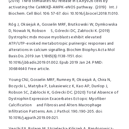
(2019) TNFα stimulates NO release in EA.hy926 cells by
activating the CaMKKβ-AMPK-eNOS pathway. (2019) Int. J
Biochem. Cell Biol. 106: 57-67. doi: 10.1016/j.biocel.2018.11.010.
Róg J, Oksiejuk A, Gosselin MRF, Brutkowski W, Dymkowska
D, Nowak N, Robson S, Górecki DC, Zabłocki K. (2019)
Dystrophic mdx mouse myoblasts exhibit elevated
ATP/UTP-evoked metabotropic purinergic responses and
alterations in calcium signalling. Biochim Biophys Acta Mol
Basis Dis. 2019 Jun 1;1865(6):1138-1151. doi:
10.1016/j.bbadis.2019.01.002. Epub 2019 Jan 24. PMID:
30684640 Free article.
Young CNJ, Gosselin MRF, Rumney R, Oksiejuk A, Chira N,
Bozycki L, Matryba P, Łukasiewicz K, Kao AP, Dunlop J,
Robson SC, Zabłocki K, Górecki DC. (2020) Total Absence of
Dystrophin Expression Exacerbates Ectopic Myofiber
Calcification and Fibrosis and Alters Macrophage
Infiltration Patterns. Am. J. Pathol. 190.:190-205. doi:
10.1016/j.ajpath.2019.09.021.
Veschi EA, Bolean M, Strzelecka-Kiliszek A, Bandorowicz-