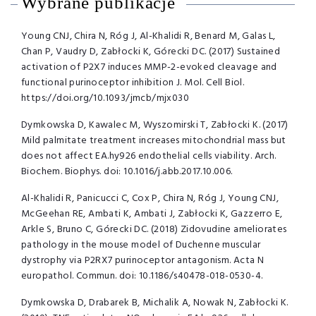
Wybrane publikacje
Young CNJ, Chira N, Róg J, Al-Khalidi R, Benard M, Galas L,
Chan P, Vaudry D, Zabłocki K, Górecki DC. (2017) Sustained
activation of P2X7 induces MMP-2-evoked cleavage and
functional purinoceptor inhibition J. Mol. Cell Biol.
https://doi.org/10.1093/jmcb/mjx030
Dymkowska D, Kawalec M, Wyszomirski T, Zabłocki K. (2017)
Mild palmitate treatment increases mitochondrial mass but
does not affect EA.hy926 endothelial cells viability. Arch.
Biochem. Biophys. doi: 10.1016/j.abb.2017.10.006.
Al-Khalidi R, Panicucci C, Cox P, Chira N, Róg J, Young CNJ,
McGeehan RE, Ambati K, Ambati J, Zabłocki K, Gazzerro E,
Arkle S, Bruno C, Górecki DC. (2018) Zidovudine ameliorates
pathology in the mouse model of Duchenne muscular
dystrophy via P2RX7 purinoceptor antagonism. Acta N
europathol. Commun. doi: 10.1186/s40478-018-0530-4.
Dymkowska D, Drabarek B, Michalik A, Nowak N, Zabłocki K.