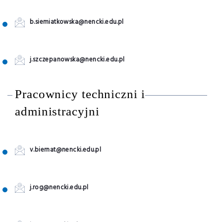
b.siemiatkowska@nencki.edu.pl
j.szczepanowska@nencki.edu.pl
Pracownicy techniczni i
administracyjni
v.biernat@nencki.edu.pl
j.rog@nencki.edu.pl