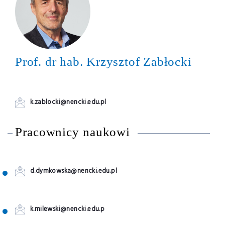
Prof. dr hab. Krzysztof Zabłocki
k.zablocki@nencki.edu.pl
Pracownicy naukowi
d.dymkowska@nencki.edu.pl
k.milewski@nencki.edu.p