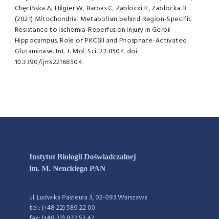
Chęcińska A, Hilgier W, Barbas C, Zablocki K, Zablocka B.
(2021) Mitochondrial Metabolism behind Region-Specific
Resistance to Ischemia-Reperfusion Injury in Gerbil
Hippocampus. Role of PKCβII and Phosphate-Activated
Glutaminase. Int. J. Mol. Sci. 22:8504. doi:
10.3390/ijms22168504.
Instytut Biologii Doświadczalnej
im. M. Nenckiego PAN
ul. Ludwika Pasteura 3, 02-093 Warszawa
tel.: (+48 22) 589 22 00
fax: (+48 22) 822 53 42