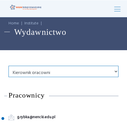
Home
|
Institute
|
Wydawnictwo
Pracownicy
g.rybka@nencki.edu.pl