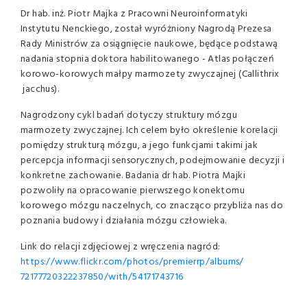
Dr hab. inż. Piotr Majka z Pracowni Neuroinformatyki
Instytutu Nenckiego, został wyróżniony Nagrodą Prezesa
Rady Ministrów za osiągnięcie naukowe, będące podstawą
nadania stopnia doktora habilitowanego - Atlas połączeń
korowo-korowych małpy marmozety zwyczajnej (Callithrix
jacchus).
Nagrodzony cykl badań dotyczy struktury mózgu
marmozety zwyczajnej. Ich celem było określenie korelacji
pomiędzy strukturą mózgu, a jego funkcjami takimi jak
percepcja informacji sensorycznych, podejmowanie decyzji i
konkretne zachowanie. Badania dr hab. Piotra Majki
pozwoliły na opracowanie pierwszego konektomu
korowego mózgu naczelnych, co znacząco przybliża nas do
poznania budowy i działania mózgu człowieka.
Link do relacji zdjęciowej z wręczenia nagród:
https://www.flickr.com/photos/
premierrp/albums/
72177720322237850/with/
54171743716