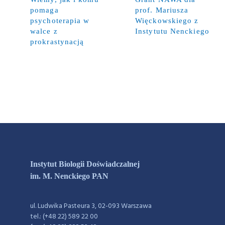
pomaga
prof. Mariusza
psychoterapia w
Więckowskiego z
walce z
Instytutu Nenckiego
prokrastynacją
Instytut Biologii Doświadczalnej
im. M. Nenckiego PAN
ul. Ludwika Pasteura 3, 02-093 Warszawa
tel.: (+48 22) 589 22 00