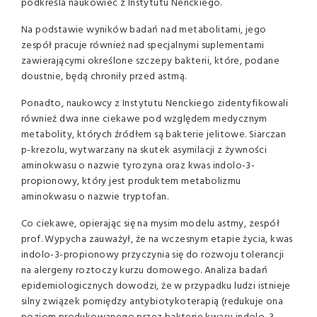
podkreśla naukowiec z Instytutu Nenckiego.
Na podstawie wyników badań nad metabolitami, jego
zespół pracuje również nad specjalnymi suplementami
zawierającymi określone szczepy bakterii, które, podane
doustnie, będą chroniły przed astmą.
Ponadto, naukowcy z Instytutu Nenckiego zidentyfikowali
również dwa inne ciekawe pod względem medycznym
metabolity, których źródłem są bakterie jelitowe. Siarczan
p-krezolu, wytwarzany na skutek asymilacji z żywności
aminokwasu o nazwie tyrozyna oraz kwas indolo-3-
propionowy, który jest produktem metabolizmu
aminokwasu o nazwie tryptofan.
Co ciekawe, opierając się na mysim modelu astmy, zespół
prof. Wypycha zauważył, że na wczesnym etapie życia, kwas
indolo-3-propionowy przyczynia się do rozwoju tolerancji
na alergeny roztoczy kurzu domowego. Analiza badań
epidemiologicznych dowodzi, że w przypadku ludzi istnieje
silny związek pomiędzy antybiotykoterapią (redukuje ona