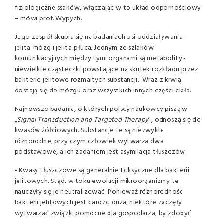
fizjologiczne ssaków, włączając w to układ odpornościowy
– mówi prof. Wypych.
Jego zespół skupia się na badaniach osi oddziaływania:
jelita-mózg i jelita-płuca. Jednym ze szlaków
komunikacyjnych między tymi organami są metabolity -
niewielkie cząsteczki powstające na skutek rozkładu przez
bakterie jelitowe rozmaitych substancji. Wraz z krwią
dostają się do mózgu oraz wszystkich innych części ciała.
Najnowsze badania, o których polscy naukowcy piszą w
„
Signal Transduction and Targeted Therapy
”, odnoszą się do
kwasów żółciowych. Substancje te są niezwykle
różnorodne, przy czym człowiek wytwarza dwa
podstawowe, a ich zadaniem jest asymilacja tłuszczów.
- Kwasy tłuszczowe są generalnie toksyczne dla bakterii
jelitowych. Stąd, w toku ewolucji mikroorganizmy te
nauczyły się je neutralizować. Ponieważ różnorodność
bakterii jelitowych jest bardzo duża, niektóre zaczęły
wytwarzać związki pomocne dla gospodarza, by zdobyć