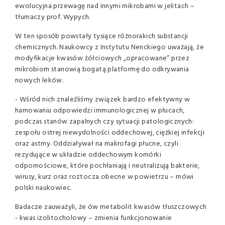
ewolucyjna przewagę nad innymi mikrobami w jelitach –
tłumaczy prof. Wypych.
W ten sposób powstały tysiące różnorakich substancji
chemicznych. Naukowcy z Instytutu Nenckiego uważają, że
modyfikacje kwasów żółciowych „opracowane” przez
mikrobiom stanowią bogatą platformę do odkrywania
nowych leków.
- Wśród nich znaleźliśmy związek bardzo efektywny w
hamowaniu odpowiedzi immunologicznej w płucach,
podczas stanów zapalnych czy sytuacji patologicznych:
zespołu ostrej niewydolności oddechowej, ciężkiej infekcji
oraz astmy. Oddziaływał na makrofagi płucne, czyli
rezydujące w układzie oddechowym komórki
odpornościowe, które pochłaniają i neutralizują bakterie,
wirusy, kurz oraz roztocza obecne w powietrzu – mówi
polski naukowiec.
Badacze zauważyli, że ów metabolit kwasów tłuszczowych
- kwas izolitocholowy – zmienia funkcjonowanie