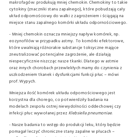
makrofagów: produkują mniej chemokin. Chemokiny to takie
cytokiny (znaczniki stanu zapalnego), które pobudzają cały
układ odpornościowy do walki z zagrożeniem i ściągają na
miejsce stanu zapalnego komórki układu odpornościowego.
- Mniej chemokin oznacza mniejszy napływ komórek, np.
eozynofilów w przypadku astmy. To komórki efektorowe,
które uwalniają różnorakie substancje toksyczne mające
zneutralizować potencjalne zagrożenie, ale działają
niespecyficznie niszcząc nasze tkanki. Dlatego w astmie
oraz innych chorobach przewlekłych mamy do czynienia z
uszkodzeniem tkanek i dysfunkcjami funkcji płuc – mówi
prof. Wypych.
Mniejsza ilość komórek układu odpornościowego jest
korzystna dla chorego, co potwierdziły badania na
modelach zespołu ostrej niewydolności oddechowej czy
infekcji płuc wywołanej przez
Klebsiella pneumoniae
.
- Nasze badania to wstęp do produkcji leku, który będzie
pomagał leczyć chroniczne stany zapalne w płucach –