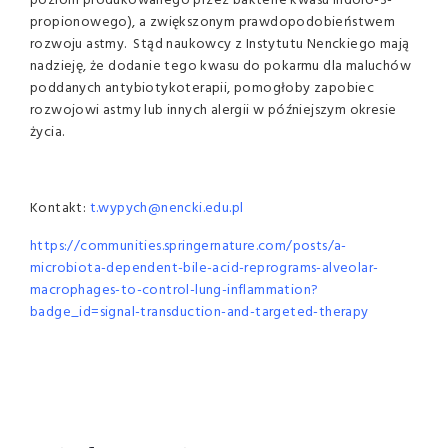
poziom produkowanego przez bakterie kwasu indolo-3-
propionowego), a zwiększonym prawdopodobieństwem
rozwoju astmy. Stąd naukowcy z Instytutu Nenckiego mają
nadzieję, że dodanie tego kwasu do pokarmu dla maluchów
poddanych antybiotykoterapii, pomogłoby zapobiec
rozwojowi astmy lub innych alergii w późniejszym okresie
życia.
Kontakt:
t.wypych@nencki.edu.pl
https://communities.springernature.com/posts/a-
microbiota-dependent-bile-acid-reprograms-alveolar-
macrophages-to-control-lung-inflammation?
badge_id=signal-transduction-and-targeted-therapy