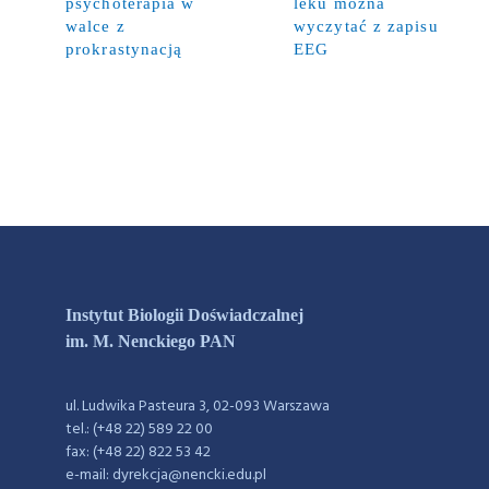
psychoterapia w
leku można
walce z
wyczytać z zapisu
prokrastynacją
EEG
Instytut Biologii Doświadczalnej
im. M. Nenckiego PAN
ul. Ludwika Pasteura 3, 02-093 Warszawa
tel.: (+48 22) 589 22 00
fax: (+48 22) 822 53 42
e-mail: dyrekcja@nencki.edu.pl