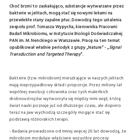
Choć brzmi to zaskakująco, substancje wytwarzane przez
bakterie w jelitach, mogą stać się nowymi lekami na
przewlekłe stany zapalne płuc. Dowodzą tego ustalenia
zespołu prof. Tomasza Wypycha, kierownika Pracowni
Badań Mikrobiomu, w Instytucie Biologii Doświadczalnej
PAN im. M. Nenckiego w Warszawie. Pracę na ten temat
opublikował właśnie periodyk z grupy „Nature” - „
Signal
Transduction and Targeted Therapy
”.
Bakterie (tzw. mikrobiom) mieszkające w naszych jelitach
mają nieprzypadkowy skład i proporcje. Przez miliony lat
wspólnej ewolucji człowieka oraz tych maleńkich
drobnoustrojów wytworzyła się między nimi więź, którą
świat nauki poznaje już od dłuższego czasu, ale dopiero
teraz na jaw wychodzą szczegóły mogące stać się
podstawą różnorakich terapii.
- Badania prowadzone od mniej więcej 20 lat dowodzą, że
mikrobiom moduluje właściwie wszystkie procesy