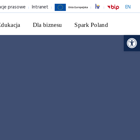
acje prasowe
Intranet
EN
Edukacja
Dla biznesu
Spark Poland
Ot