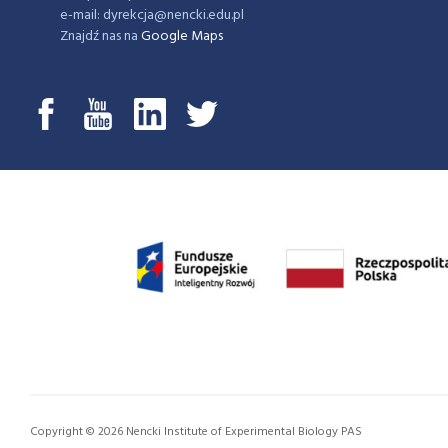
e-mail: dyrekcja@nencki.edu.pl
Znajdź nas na
Google Maps
Copyright © 2026 Nencki Institute of Experimental Biology PAS