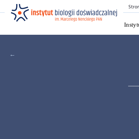
Stro
Instyt
←