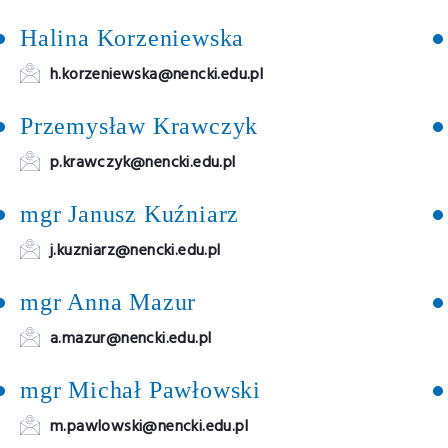
Halina Korzeniewska
h.korzeniewska@nencki.edu.pl
Przemysław Krawczyk
p.krawczyk@nencki.edu.pl
mgr Janusz Kuźniarz
j.kuzniarz@nencki.edu.pl
mgr Anna Mazur
a.mazur@nencki.edu.pl
mgr Michał Pawłowski
m.pawlowski@nencki.edu.pl