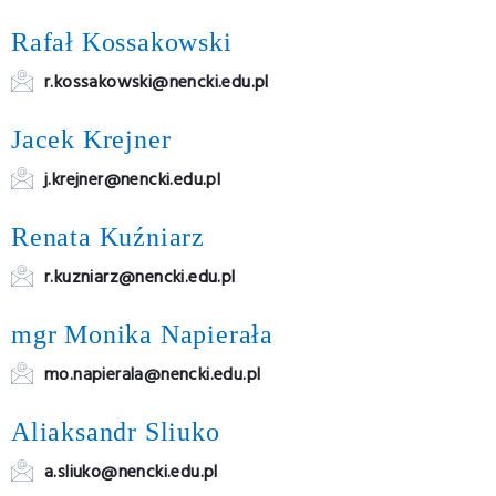
Rafał Kossakowski
r.kossakowski@nencki.edu.pl
Jacek Krejner
j.krejner@nencki.edu.pl
Renata Kuźniarz
r.kuzniarz@nencki.edu.pl
mgr Monika Napierała
mo.napierala@nencki.edu.pl
Aliaksandr Sliuko
a.sliuko@nencki.edu.pl