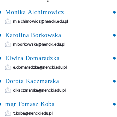
Monika Alchimowicz
m.alchimowicz@nencki.edu.pl
Karolina Borkowska
m.borkowska@nencki.edu.pl
Elwira Domaradzka
e.domaradzka@nencki.edu.pl
Dorota Kaczmarska
d.kaczmarska@nencki.edu.pl
mgr Tomasz Koba
t.koba@nencki.edu.pl