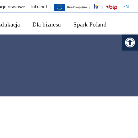
acje prasowe
Intranet
EN
Edukacja
Dla biznesu
Spark Poland
Ot