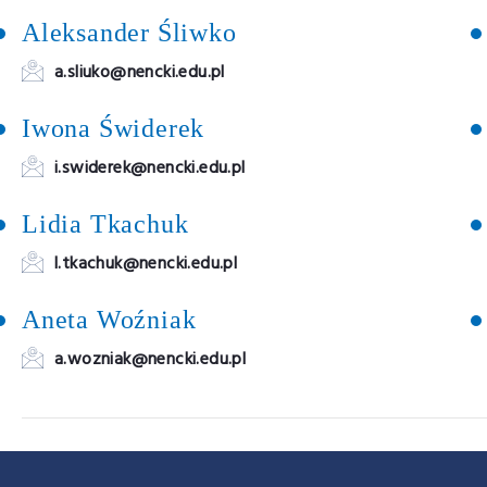
Aleksander Śliwko
a.sliuko@nencki.edu.pl
Iwona Świderek
i.swiderek@nencki.edu.pl
Lidia Tkachuk
l.tkachuk@nencki.edu.pl
Aneta Woźniak
a.wozniak@nencki.edu.pl