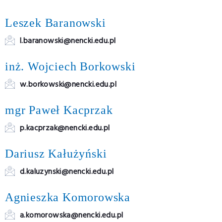
Leszek Baranowski
l.baranowski@nencki.edu.pl
inż. Wojciech Borkowski
w.borkowski@nencki.edu.pl
mgr Paweł Kacprzak
p.kacprzak@nencki.edu.pl
Dariusz Kałużyński
d.kaluzynski@nencki.edu.pl
Agnieszka Komorowska
a.komorowska@nencki.edu.pl