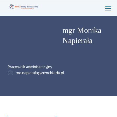
mgr Monika
Napierała
Pracownik administracyjny
mo.napierala@nencki.edu.pl