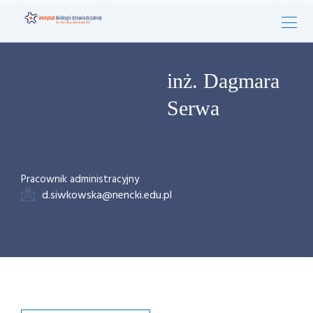
inż. Dagmara
Serwa
Pracownik administracyjny
d.siwkowska@nencki.edu.pl