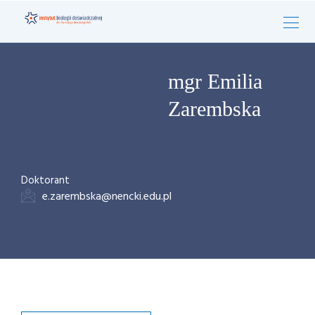
mgr Emilia
Zarembska
Doktorant
e.zarembska@nencki.edu.pl