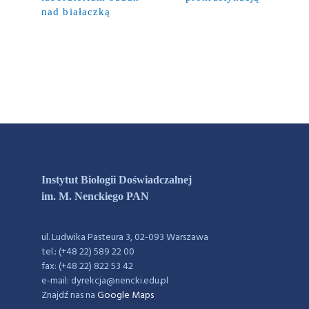
nad białaczką
Instytut Biologii Doświadczalnej
im. M. Nenckiego PAN
ul. Ludwika Pasteura 3, 02-093 Warszawa
tel.: (+48 22) 589 22 00
fax: (+48 22) 822 53 42
e-mail: dyrekcja@nencki.edu.pl
Znajdź nas na
Google Maps