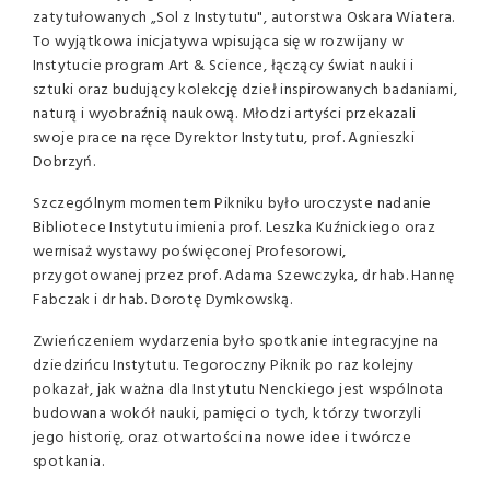
zatytułowanych „Sol z Instytutu", autorstwa Oskara Wiatera.
To wyjątkowa inicjatywa wpisująca się w rozwijany w
Instytucie program Art & Science, łączący świat nauki i
sztuki oraz budujący kolekcję dzieł inspirowanych badaniami,
naturą i wyobraźnią naukową. Młodzi artyści przekazali
swoje prace na ręce Dyrektor Instytutu, prof. Agnieszki
Dobrzyń.
Szczególnym momentem Pikniku było uroczyste nadanie
Bibliotece Instytutu imienia prof. Leszka Kuźnickiego oraz
wernisaż wystawy poświęconej Profesorowi,
przygotowanej przez prof. Adama Szewczyka, dr hab. Hannę
Fabczak i dr hab. Dorotę Dymkowską.
Zwieńczeniem wydarzenia było spotkanie integracyjne na
dziedzińcu Instytutu. Tegoroczny Piknik po raz kolejny
pokazał, jak ważna dla Instytutu Nenckiego jest wspólnota
budowana wokół nauki, pamięci o tych, którzy tworzyli
jego historię, oraz otwartości na nowe idee i twórcze
spotkania.