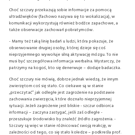
Choć szczury przekazują sobie informacje za pomocą
ultradźwięków (fachowo nazywa się to wokalizacja), w
komunikacji wykorzystują również bodźce zapachowe, a
także obserwacje zachowań pobratymców.
- Mamy też taką linię badań u ludzi, która pokazuje, że
obserwowanie drugiej osoby, której dzieje się coś
nieprzyjemnego wywołuje silną aktywację mózgu. To nie
musi być szczegółowa informacja werbalna. Wystarczy, że
patrzymy na kogoś, kto się denerwuje – dodaje badaczka.
Choć szczury nie mówią, dobrze jednak wiedzą, że innym
zwierzętom coś się stało. Co ciekawe są w stanie
„przeczytać” jak odległe jest zagrożenie na podstawie
zachowania zwierzęcia, które doznało nieprzyjemnej
sytuacji. Jeżeli zagrożenie jest bliskie - szczur odbiorca
informacji – zaczyna zastygać, jeśli zaś odległe -
przeszukuje środowisko by znaleźć źródło zagrożenia. -
Szczury są więc w stanie różnicować swoją reakcję, w
zależności od tego, co się stało koledze – podkreśla prof.