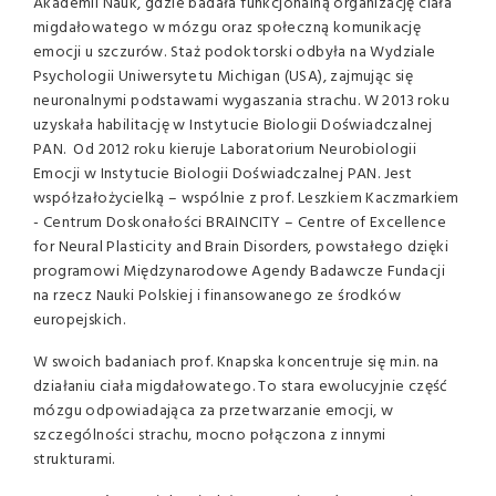
Akademii Nauk, gdzie badała funkcjonalną organizację ciała
migdałowatego w mózgu oraz społeczną komunikację
emocji u szczurów. Staż podoktorski odbyła na Wydziale
Psychologii Uniwersytetu Michigan (USA), zajmując się
neuronalnymi podstawami wygaszania strachu. W 2013 roku
uzyskała habilitację w Instytucie Biologii Doświadczalnej
PAN. Od 2012 roku kieruje Laboratorium Neurobiologii
Emocji w Instytucie Biologii Doświadczalnej PAN. Jest
współzałożycielką – wspólnie z prof. Leszkiem Kaczmarkiem
- Centrum Doskonałości BRAINCITY – Centre of Excellence
for Neural Plasticity and Brain Disorders, powstałego dzięki
programowi Międzynarodowe Agendy Badawcze Fundacji
na rzecz Nauki Polskiej i finansowanego ze środków
europejskich.
W swoich badaniach prof. Knapska koncentruje się m.in. na
działaniu ciała migdałowatego. To stara ewolucyjnie część
mózgu odpowiadająca za przetwarzanie emocji, w
szczególności strachu, mocno połączona z innymi
strukturami.