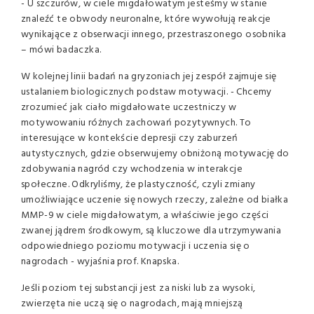
- U szczurów, w ciele migdałowatym jesteśmy w stanie
znaleźć te obwody neuronalne, które wywołują reakcje
wynikające z obserwacji innego, przestraszonego osobnika
– mówi badaczka.
W kolejnej linii badań na gryzoniach jej zespół zajmuje się
ustalaniem biologicznych podstaw motywacji. - Chcemy
zrozumieć jak ciało migdałowate uczestniczy w
motywowaniu różnych zachowań pozytywnych. To
interesujące w kontekście depresji czy zaburzeń
autystycznych, gdzie obserwujemy obniżoną motywację do
zdobywania nagród czy wchodzenia w interakcje
społeczne. Odkryliśmy, że plastyczność, czyli zmiany
umożliwiające uczenie się nowych rzeczy, zależne od białka
MMP-9 w ciele migdałowatym, a właściwie jego części
zwanej jądrem środkowym, są kluczowe dla utrzymywania
odpowiedniego poziomu motywacji i uczenia się o
nagrodach - wyjaśnia prof. Knapska.
Jeśli poziom tej substancji jest za niski lub za wysoki,
zwierzęta nie uczą się o nagrodach, mają mniejszą