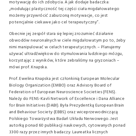
motywację do ich zdobycia. A jak dodaje badaczka:
„modulując plastyczność tej części ciała migdałowatego
możemy przywrócić zaburzoną motywacje, co jest
potencjalnie ciekawe jako cel terapeutyczny”.
Obecnie jej zespół stara się lepiej zrozumieć działanie
obwodów neuronalnych w ciele migdałowatym po to, żeby
nimi manipulować w celach terapeutycznych. – Planujemy
używać ultradźwiękow do stymulowania ludzkiego mózgu,
korzystając z wyników, które zebraliśmy na gryzoniach –
mówi prof. Knapska.
Prof. Ewelina Knapska jest członkinią European Molecular
Biology Organization (EMBO) oraz Advisory Board of
Federation of European Neuroscience Societies (FENS).
Należy do FENS-Kavli Network of Excellence i Dana Alliance
for Brain Initiatives (DABI). Była Prezydentką European Brain
and Behaviour Society (EBBS) oraz wiceprzewodniczącą
Polskiego Towarzystwa Badań Układu Nerwowego. Jest
autorką ponad 60 publikacji naukowych, cytowanych ponad
3300 razy przez innych badaczy. Laureatka licznych