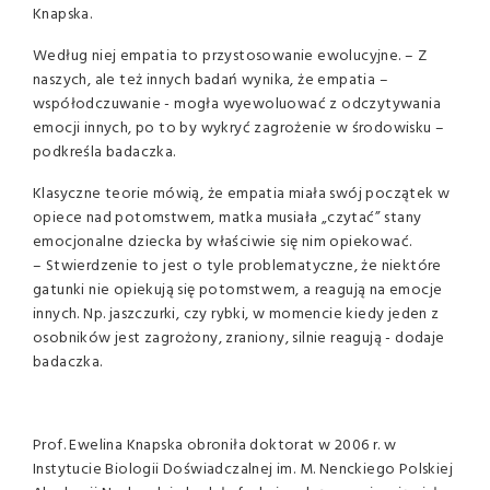
Knapska.
Według niej empatia to przystosowanie ewolucyjne. – Z
naszych, ale też innych badań wynika, że empatia –
współodczuwanie - mogła wyewoluować z odczytywania
emocji innych, po to by wykryć zagrożenie w środowisku –
podkreśla badaczka.
Klasyczne teorie mówią, że empatia miała swój początek w
opiece nad potomstwem, matka musiała „czytać” stany
emocjonalne dziecka by właściwie się nim opiekować.
– Stwierdzenie to jest o tyle problematyczne, że niektóre
gatunki nie opiekują się potomstwem, a reagują na emocje
innych. Np. jaszczurki, czy rybki, w momencie kiedy jeden z
osobników jest zagrożony, zraniony, silnie reagują - dodaje
badaczka.
Prof. Ewelina Knapska obroniła doktorat w 2006 r. w
Instytucie Biologii Doświadczalnej im. M. Nenckiego Polskiej