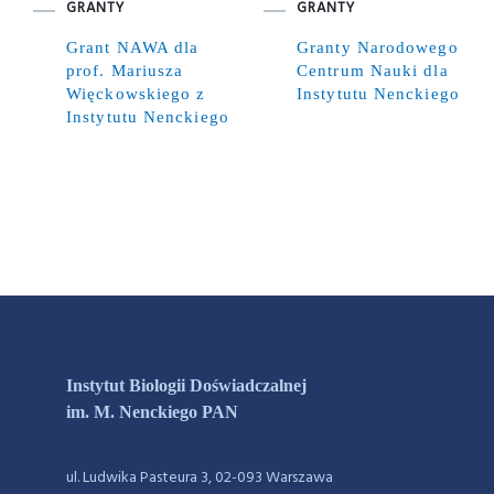
GRANTY
GRANTY
Grant NAWA dla
Granty Narodowego
prof. Mariusza
Centrum Nauki dla
Więckowskiego z
Instytutu Nenckiego
Instytutu Nenckiego
Instytut Biologii Doświadczalnej
im. M. Nenckiego PAN
ul. Ludwika Pasteura 3, 02-093 Warszawa