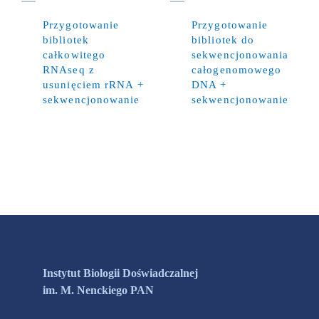
Przygotowanie
Przygotowanie
bibliotek
bibliotek do
całkowitego
sekwencjonowania
RNAseq z
całogenomowego
usunięciem rRNA +
DNA +
sekwencjonowanie
sekwencjonowanie
Instytut Biologii Doświadczalnej
im. M. Nenckiego PAN