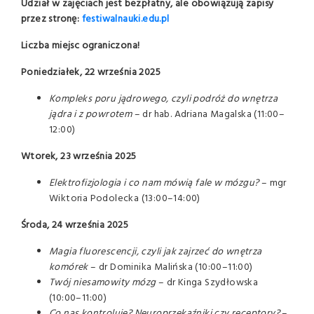
Udział w zajęciach jest bezpłatny, ale obowiązują zapisy
przez stronę:
festiwalnauki.edu.pl
Liczba miejsc ograniczona!
Poniedziałek, 22 września 2025
Kompleks poru jądrowego, czyli podróż do wnętrza
jądra i z powrotem
– dr hab. Adriana Magalska (11:00–
12:00)
Wtorek, 23 września 2025
Elektrofizjologia i co nam mówią fale w mózgu?
– mgr
Wiktoria Podolecka (13:00–14:00)
Środa, 24 września 2025
Magia fluorescencji, czyli jak zajrzeć do wnętrza
komórek
– dr Dominika Malińska (10:00–11:00)
Twój niesamowity mózg
– dr Kinga Szydłowska
(10:00–11:00)
Co nas kontroluje? Neuroprzekaźniki czy receptory?
–