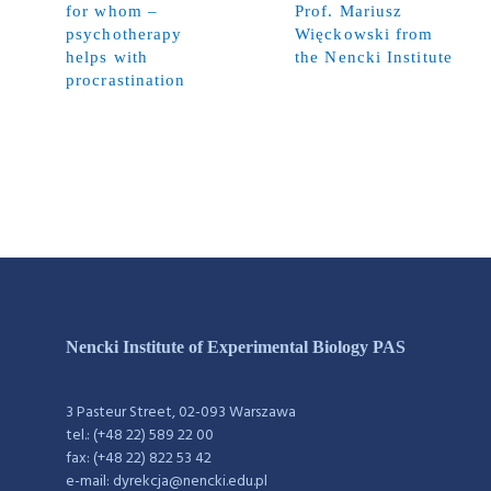
for whom –
Prof. Mariusz
psychotherapy
Więckowski from
helps with
the Nencki Institute
procrastination
Nencki Institute of Experimental Biology PAS
3 Pasteur Street, 02-093 Warszawa
tel.: (+48 22) 589 22 00
fax: (+48 22) 822 53 42
e-mail: dyrekcja@nencki.edu.pl