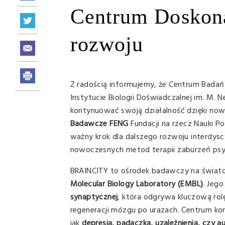
Centrum Doskona
rozwoju
Z radością informujemy, że Centrum Badań
Instytucie Biologii Doświadczalnej im. M. 
kontynuować swoją działalność dzięki n
Badawcze FENG
Fundacji na rzecz Nauki Pol
ważny krok dla dalszego rozwoju interdy
nowoczesnych metod terapii zaburzeń psyc
BRAINCITY to ośrodek badawczy na świa
Molecular Biology Laboratory (EMBL)
. Jeg
synaptycznej
, która odgrywa kluczową rol
regeneracji mózgu po urazach. Centrum kon
jak
depresja, padaczka, uzależnienia, czy 