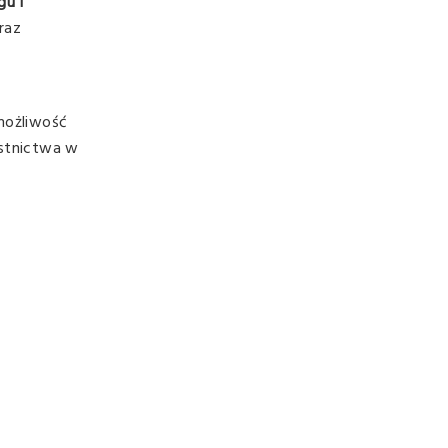
u i
raz
 możliwość
estnictwa w