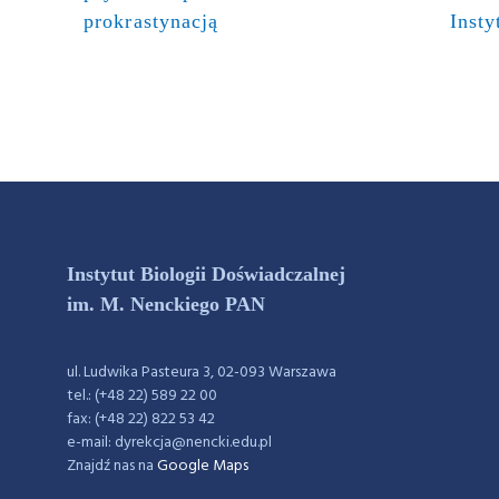
prokrastynacją
Insty
Instytut Biologii Doświadczalnej
im. M. Nenckiego PAN
ul. Ludwika Pasteura 3, 02-093 Warszawa
tel.: (+48 22) 589 22 00
fax: (+48 22) 822 53 42
e-mail: dyrekcja@nencki.edu.pl
Znajdź nas na
Google Maps