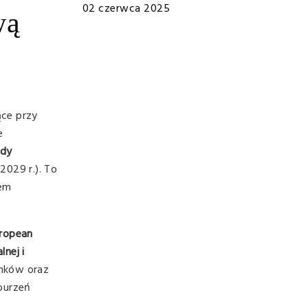
02 czerwca 2025
wą
ące przy
e
ndy
 2029 r.). To
iem
ropean
lnej i
unków oraz
aburzeń