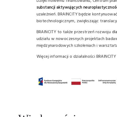
Dzięki nowemu finansowaniu, Centrum pla
substancji aktywujących neuroplastycznoś
uzależnień. BRAINCITY będzie kontynuować 
biotechnologicznym, zwiększając translac
BRAINCITY to także przestrzeń rozwoju dl
udziału w nowoczesnych projektach badaw
międzynarodowych szkoleniach i warsztat
Więcej informacji o działalności BRAINCITY