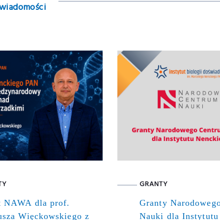
 wiadomości
TY
GRANTY
t NAWA dla prof.
Granty Narodoweg
usza Więckowskiego z
Nauki dla Instytutu