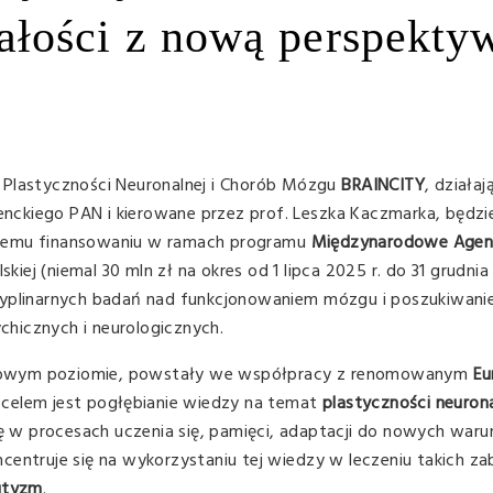
łości z nową perspekty
 Plastyczności Neuronalnej i Chorób Mózgu
BRAINCITY
, działaj
Nenckiego PAN i kierowane przez prof. Leszka Kaczmarka, będzi
owemu finansowaniu w ramach programu
Międzynarodowe Age
skiej (niemal 30 mln zł na okres od 1 lipca 2025 r. do 31 grudnia
scyplinarnych badań nad funkcjonowaniem mózgu i poszukiwan
hicznych i neurologicznych.
towym poziomie, powstały we współpracy z renomowanym
Eu
o celem jest pogłębianie wiedzy na temat
plastyczności neurona
ę w procesach uczenia się, pamięci, adaptacji do nowych war
centruje się na wykorzystaniu tej wiedzy w leczeniu takich z
autyzm
.