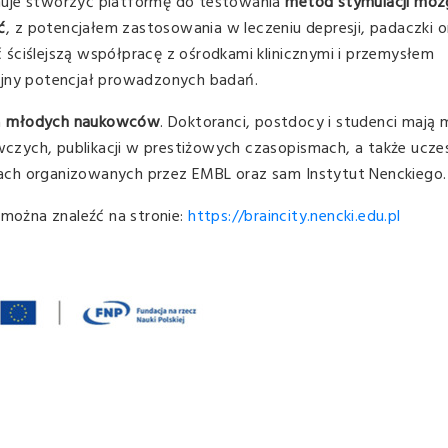
nuje stworzyć platformę do testowania
metod stymulacji mózg
ć
, z potencjałem zastosowania w leczeniu depresji, padaczki o
ściślejszą współpracę z ośrodkami klinicznymi i przemysłem
yjny potencjał prowadzonych badań.
a
młodych naukowców
. Doktoranci, postdocy i studenci mają
czych, publikacji w prestiżowych czasopismach, a także ucz
ach organizowanych przez EMBL oraz sam Instytut Nenckiego.
 można znaleźć na stronie:
https://braincity.nencki.edu.pl