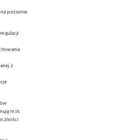
na poziomie
regulacji
achowania
anej z
cje
mów
ują m.in.
yczności