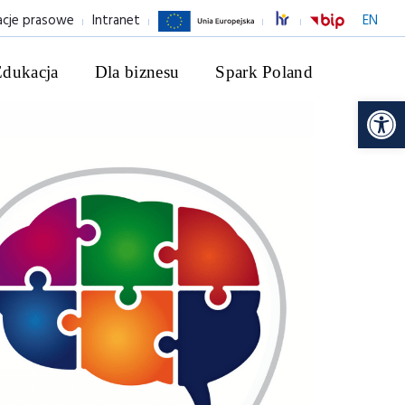
acje prasowe
Intranet
EN
Edukacja
Dla biznesu
Spark Poland
Ot