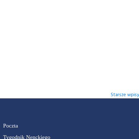
Starsze wpisy
Poczta
Tygodnik Nenckiego