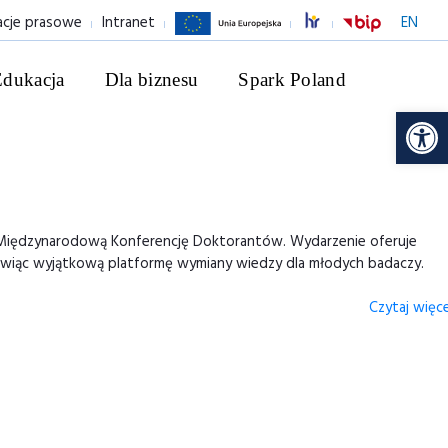
acje prasowe
Intranet
EN
Edukacja
Dla biznesu
Spark Poland
Ot
uje Międzynarodową Konferencję Doktorantów. Wydarzenie oferuje
 stanowiąc wyjątkową platformę wymiany wiedzy dla młodych badaczy.
Czytaj więcej