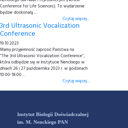
Nenckiego dla Nauk Przyrodniczych (Nencki
Conference for Life Sciences). To wydarzenie
będzie doskonałą ...
Czytaj więcej...
3rd Ultrasonic Vocalization
Conference
19.10.2023
Mamy przyjemność zaprosić Państwa na
“The 3rd Ultrasonic Vocalization Conference”,
która odbędzie się w Instytucie Nenckiego w
dniach 26 i 27 października 2023 r. w godzinach
10:00-18:00 ...
Czytaj więcej...
Instytut Biologii Doświadczalnej
im. M. Nenckiego PAN