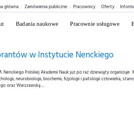
na główna
Zamówienia publiczne
Pracownicy
Oferty
Inform
ut
Badania naukowe
Pracownie usługowe
rantów w Instytucie Nenckiego
m. M. Nenckiego Polskiej Akademii Nauk już po raz dziewiąty organiz
chologii, neurobiologii, biochemii, fizjologii i patologii człowieka,
go oraz Warszawską ...