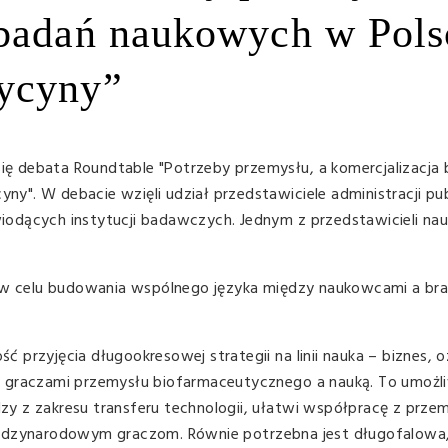
 badań naukowych w Pol
ycyny”
 się debata Roundtable "Potrzeby przemysłu, a komercjalizacja
". W debacie wzięli udział przedstawiciele administracji pub
dących instytucji badawczych. Jednym z przedstawicieli nauk
i w celu budowania wspólnego języka między naukowcami a br
przyjęcia długookresowej strategii na linii nauka – biznes, o
i graczami przemysłu biofarmaceutycznego a nauką. To umożl
y z zakresu transferu technologii, ułatwi współpracę z prze
iędzynarodowym graczom. Równie potrzebna jest długofalowa