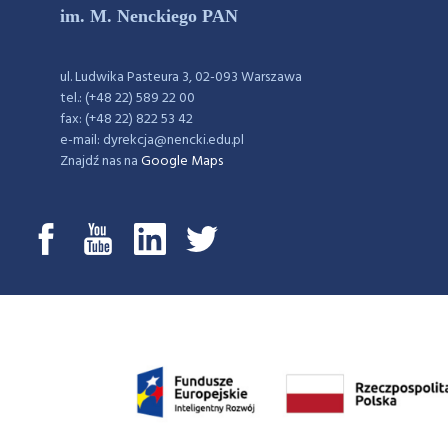
im. M. Nenckiego PAN
ul. Ludwika Pasteura 3, 02-093 Warszawa
tel.: (+48 22) 589 22 00
fax: (+48 22) 822 53 42
e-mail: dyrekcja@nencki.edu.pl
Znajdź nas na
Google Maps