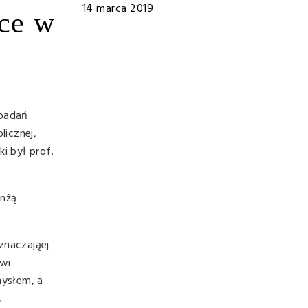
14 marca 2019
sce w
 badań
licznej,
i był prof.
anżą
znaczająej
iwi
mysłem, a
,