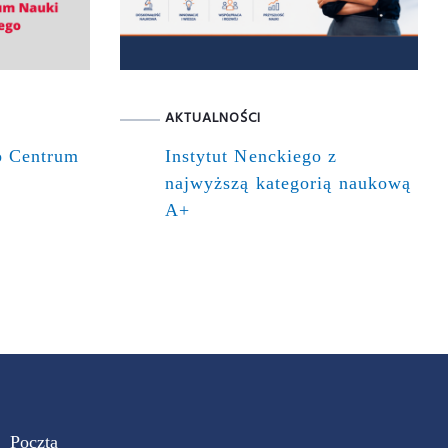
AKTUALNOŚCI
o Centrum
Instytut Nenckiego z
najwyższą kategorią naukową
A+
Poczta