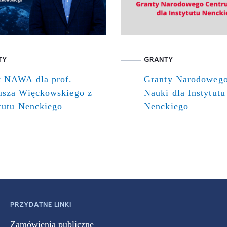
TY
GRANTY
t NAWA dla prof.
Granty Narodoweg
usza Więckowskiego z
Nauki dla Instytutu
tutu Nenckiego
Nenckiego
PRZYDATNE LINKI
Zamówienia publiczne