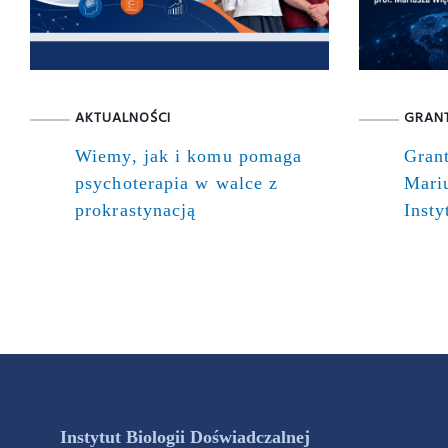
AKTUALNOŚCI
GRAN
Wiemy, jak i komu pomaga
Gran
psychoterapia w walce z
Mari
prokrastynacją
Insty
Instytut Biologii Doświadczalnej