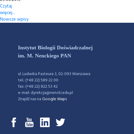
Czytaj
więcej...
Nowsze wpisy
Instytut Biologii Doświadczalnej
im. M. Nenckiego PAN
ul. Ludwika Pasteura 3, 02-093 Warszawa
tel.: (+48 22) 589 22 00
fax: (+48 22) 822 53 42
e-mail: dyrekcja@nencki.edu.pl
Znajdź nas na
Google Maps