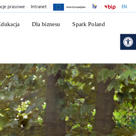
acje prasowe
Intranet
EN
Edukacja
Dla biznesu
Spark Poland
Ot