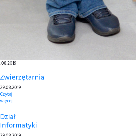
.08.2019
Zwierzętarnia
29.08.2019
Czytaj
więcej...
Dział
Informatyki
29.08.2019