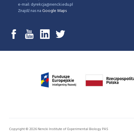
e-mail: dyrekcja@nencki.edu.pl
Znajdź nas na
Google Maps
Copyright © 2026 Nencki Institute of Experimental Biology PAS