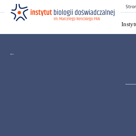
Stro
Instyt
←