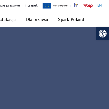
acje prasowe
Intranet
EN
Edukacja
Dla biznesu
Spark Poland
Ot