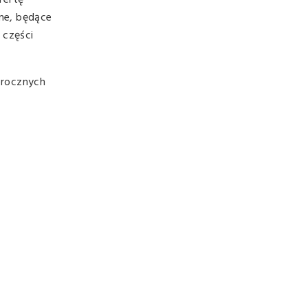
fertę
ne, będące
 części
orocznych