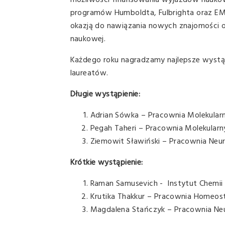
możliwości finansowania wyjazdów naukow
programów Humboldta, Fulbrighta oraz EMB
okazją do nawiązania nowych znajomości o
naukowej.
Każdego roku nagradzamy najlepsze wystąp
laureatów.
Długie wystąpienie:
Adrian Sówka – Pracownia Molekularn
Pegah Taheri – Pracownia Molekula
Ziemowit Sławiński – Pracownia Neu
Krótkie wystąpienie:
Raman Samusevich - Instytut Chemii 
Krutika Thakkur – Pracownia Homeos
Magdalena Stańczyk – Pracownia Neu