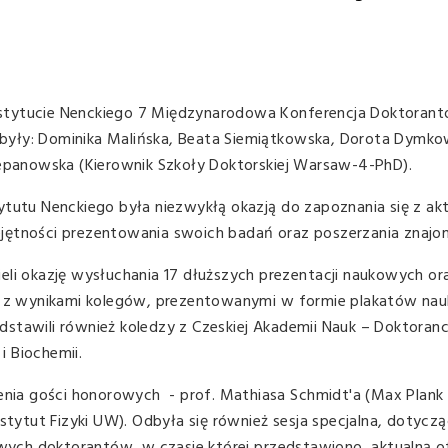
 Instytucie Nenckiego 7 Międzynarodowa Konferencja Doktorant
były: Dominika Malińska, Beata Siemiątkowska, Dorota Dymko
zepanowska (Kierownik Szkoły Doktorskiej Warsaw-4-PhD).
ytutu Nenckiego była niezwykłą okazją do zapoznania się z ak
jętności prezentowania swoich badań oraz poszerzania znajo
eli okazję wysłuchania 17 dłuższych prezentacji naukowych or
się z wynikami kolegów, prezentowanymi w formie plakatów n
stawili również koledzy z Czeskiej Akademii Nauk – Doktoranc
 i Biochemii.
ienia gości honorowych - prof. Mathiasa Schmidt'a (Max Plank 
nstytut Fizyki UW). Odbyła się również sesja specjalna, dotycz