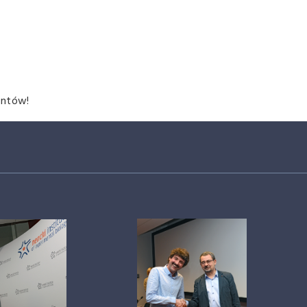
antów!