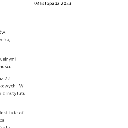
03 listopada 2023
ów.
wska,
tualnymi
mości.
az 22
aukowych. W
i z Instytutu
Institute of
ąca