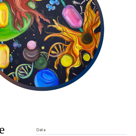
e
Data