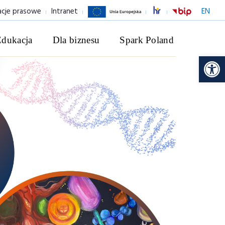
acje prasowe
Intranet
EN
Edukacja
Dla biznesu
Spark Poland
Ot