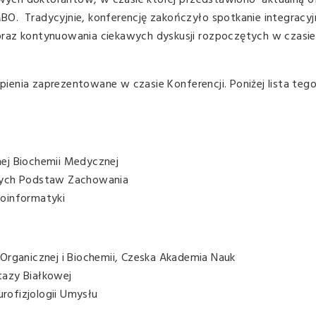
ych doktorantów, w czasie której przedstawiono aktualną o
O. Tradycyjnie, konferencję zakończyło spotkanie integracyj
raz kontynuowania ciekawych dyskusji rozpoczętych w czasie
ienia zaprezentowane w czasie Konferencji. Poniżej lista teg
ej Biochemii Medycznej
rnych Podstaw Zachowania
roinformatyki
Organicznej i Biochemii, Czeska Akademia Nauk
tazy Białkowej
rofizjologii Umysłu