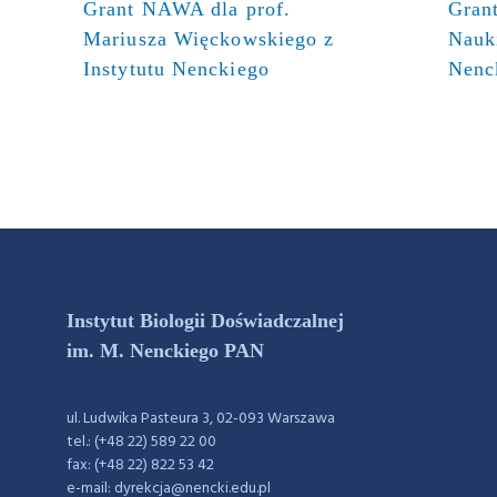
Grant NAWA dla prof.
Gran
Mariusza Więckowskiego z
Nauki
Instytutu Nenckiego
Nenc
Instytut Biologii Doświadczalnej
im. M. Nenckiego PAN
ul. Ludwika Pasteura 3, 02-093 Warszawa
tel.: (+48 22) 589 22 00
fax: (+48 22) 822 53 42
e-mail: dyrekcja@nencki.edu.pl