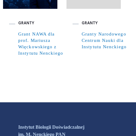
GRANTY
GRANTY
Grant NAWA dla
Granty Narodowego
prof. Mariusza
Centrum Nauki dla
Więckowskiego z
Instytutu Nenckiego
Instytutu Nenckiego
Instytut Biologii Doświadczalnej
im. M. Nenckiego PAN