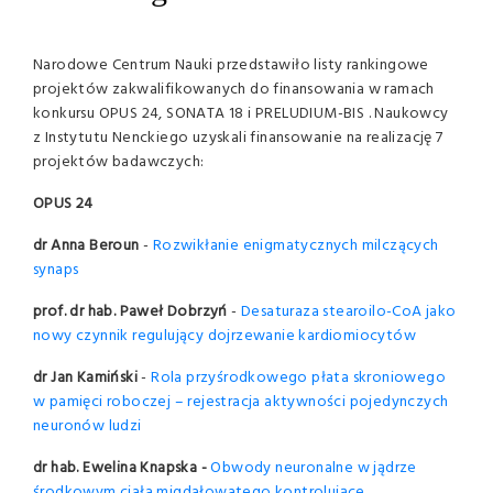
Narodowe Centrum Nauki przedstawiło listy rankingowe
projektów zakwalifikowanych do finansowania w ramach
konkursu OPUS 24, SONATA 18 i PRELUDIUM-BIS . Naukowcy
z Instytutu Nenckiego uzyskali finansowanie na realizację 7
projektów badawczych:
OPUS 24
dr Anna Beroun
-
Rozwikłanie enigmatycznych milczących
synaps
prof. dr hab. Paweł Dobrzyń
-
Desaturaza stearoilo-CoA jako
nowy czynnik regulujący dojrzewanie kardiomiocytów
dr Jan Kamiński
-
Rola przyśrodkowego płata skroniowego
w pamięci roboczej – rejestracja aktywności pojedynczych
neuronów ludzi
dr hab. Ewelina Knapska -
Obwody neuronalne w jądrze
środkowym ciała migdałowatego kontrolujące