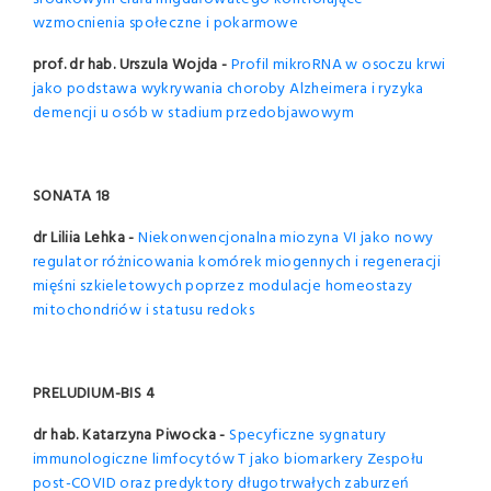
wzmocnienia społeczne i pokarmowe
prof. dr hab. Urszula Wojda -
Profil mikroRNA w osoczu krwi
jako podstawa wykrywania choroby Alzheimera i ryzyka
demencji u osób w stadium przedobjawowym
SONATA 18
dr Liliia Lehka -
Niekonwencjonalna miozyna VI jako nowy
regulator różnicowania komórek miogennych i regeneracji
mięśni szkieletowych poprzez modulacje homeostazy
mitochondriów i statusu redoks
PRELUDIUM-BIS 4
dr hab. Katarzyna Piwocka -
Specyficzne sygnatury
immunologiczne limfocytów T jako biomarkery Zespołu
post-COVID oraz predyktory długotrwałych zaburzeń