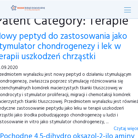
Patent Category: Terapie
owy peptyd do zastosowania jako
tymulator chondrogenezy i lek w
erapii uszkodzeń chrząstki
.09.2020
zedmiotem wynalazku jest nowy peptyd o działaniu stymulującym
ondrogenezę, zwłaszcza poprzez stymulację różnicowania się
zenchymalnych komórek macierzystych tkanki tłuszczowej w
ondrocyty i stymulator proliferacji, migracji i chemotaksji komórek
cierzystych tkanki tłuszczowej. Przedmiotem wynalazku jest równie
dyczne zastosowanie peptydu jako leku w terapii uszkodzeń
rząstki jako środka pobudzającego chondrogenezę u ludzi i
stosowanie in vitro jako stymulator chondrogenezy, ...
Czytaj więcej
Pochodne 4,5-dihydro oksazol-2-ilo aminy